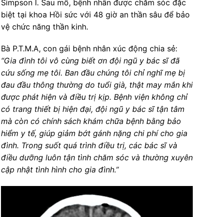
Simpson I. Sau mổ, bệnh nhân được chăm sóc đặc
biệt tại khoa Hồi sức với 48 giờ an thần sâu để bảo
vệ chức năng thần kinh.
Bà P.T.M.A, con gái bệnh nhân xúc động chia sẻ:
“Gia đình tôi vô cùng biết ơn đội ngũ y bác sĩ đã
cứu sống mẹ tôi. Ban đầu chúng tôi chỉ nghĩ mẹ bị
đau đầu thông thường do tuổi già, thật may mắn khi
được phát hiện và điều trị kịp. Bệnh viện không chỉ
có trang thiết bị hiện đại, đội ngũ y bác sĩ tận tâm
mà còn có chính sách khám chữa bệnh bằng bảo
hiểm y tế, giúp giảm bớt gánh nặng chi phí cho gia
đình. Trong suốt quá trình điều trị, các bác sĩ và
điều dưỡng luôn tận tình chăm sóc và thường xuyên
cập nhật tình hình cho gia đình.”