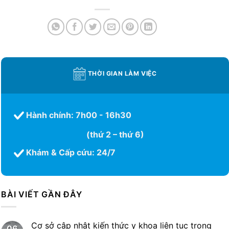
THỜI GIAN LÀM VIỆC
Hành chính: 7h00 - 16h30
(thứ 2 – thứ 6)
Khám & Cấp cứu: 24/7
BÀI VIẾT GẦN ĐÂY
Cơ sở cập nhật kiến thức y khoa liên tục trong
06