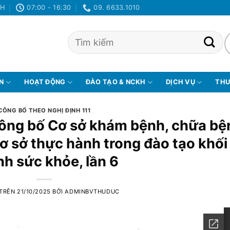
NH
07:00 - 16:30
09. 6633.1010
ỆN
HOẠT ĐỘNG
ĐÀO TẠO & NCKH
DỊCH VỤ
THƯ
CÔNG BỐ THEO NGHỊ ĐỊNH 111
ông bố Cơ sở khám bệnh, chữa bệ
ơ sở thực hành trong đào tạo khối
h sức khỏe, lần 6
 TRÊN
21/10/2025
BỞI
ADMINBVTHUDUC