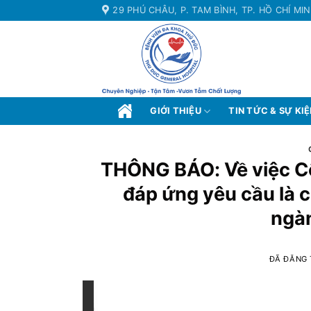
Chuyển
29 PHÚ CHÂU, P. TAM BÌNH, TP. HỒ CHÍ MI
đến
nội
dung
GIỚI THIỆU
TIN TỨC & SỰ KI
THÔNG BÁO: Về việc C
đáp ứng yêu cầu là c
ngàn
ĐÃ ĐĂNG