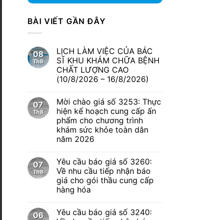
BÀI VIẾT GẦN ĐÂY
LỊCH LÀM VIỆC CỦA BÁC
08
SĨ KHU KHÁM CHỮA BỆNH
Th8
CHẤT LƯỢNG CAO
(10/8/2026 – 16/8/2026)
Mời chào giá số 3253: Thực
07
hiện kế hoạch cung cấp ấn
Th8
phẩm cho chương trình
khám sức khỏe toàn dân
năm 2026
Yêu cầu báo giá số 3260:
07
Về nhu cầu tiếp nhận báo
Th8
giá cho gói thầu cung cấp
hàng hóa
Yêu cầu báo giá số 3240:
06