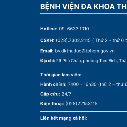
BỆNH VIỆN ĐA KHOA T
Hotline:
09. 6633.1010
CSKH:
(028).7302.2115
( Thứ 2 - thứ 6 t
Email:
bv.dkthuduc@tphcm.gov.vn
Đ
ịa chỉ:
29 Phú Châu, phường Tam Bình, Thà
Thời gian làm việc:
Hành chính:
7h00 - 16h30 (thứ 2 – thứ 
Cấp cứu:
24/7
Điện thoại:
(028)22153115
Liên kết mạng xã hội: