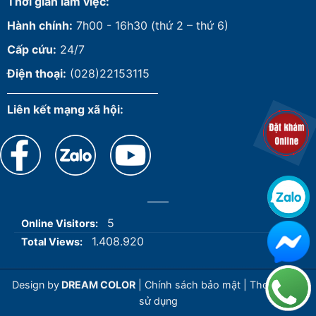
Thời gian làm việc:
Hành chính:
7h00 - 16h30 (thứ 2 – thứ 6)
Cấp cứu:
24/7
Điện thoại:
(028)22153115
Liên kết mạng xã hội:
5
Online Visitors:
1.408.920
Total Views:
Design by
DREAM COLOR
|
Chính sách bảo mật
|
Thoả thuận
sử dụng