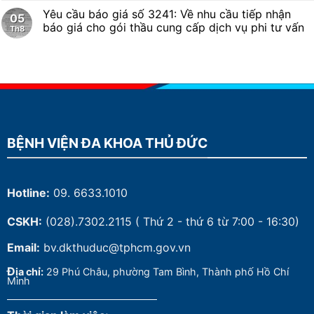
Yêu cầu báo giá số 3241: Về nhu cầu tiếp nhận
05
báo giá cho gói thầu cung cấp dịch vụ phi tư vấn
Th8
BỆNH VIỆN ĐA KHOA THỦ ĐỨC
Hotline:
09. 6633.1010
CSKH:
(028).7302.2115
( Thứ 2 - thứ 6 từ 7:00 - 16:30)
Email:
bv.dkthuduc@tphcm.gov.vn
Đ
ịa chỉ:
29 Phú Châu, phường Tam Bình, Thành phố Hồ Chí
Minh