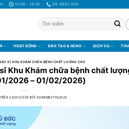
NH
07:00 - 16:30
09. 6633.1010
ỆN
HOẠT ĐỘNG
ĐÀO TẠO & NCKH
DỊCH VỤ
THƯ
 BÁC SĨ KHU KHÁM CHỮA BỆNH CHẤT LƯỢNG CAO
c sĩ Khu Khám chữa bệnh chất lượn
01/2026 – 01/02/2026)
 TRÊN
23/01/2026
BỞI
ADMINBVTHUDUC