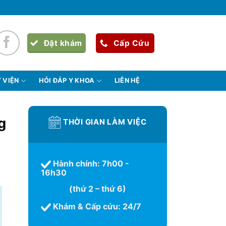
Đặt khám
Cấp Cứu
 VIỆN
HỎI ĐÁP Y KHOA
LIÊN HỆ
g
THỜI GIAN LÀM VIỆC
Hành chính: 7h00 -
16h30
(thứ 2 – thứ 6)
Khám & Cấp cứu: 24/7