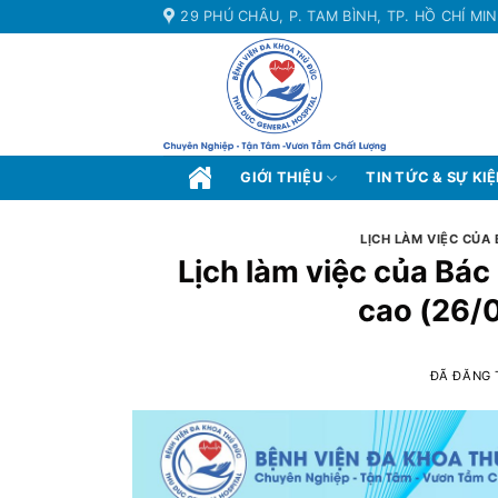
Chuyển
29 PHÚ CHÂU, P. TAM BÌNH, TP. HỒ CHÍ MI
đến
nội
dung
GIỚI THIỆU
TIN TỨC & SỰ KI
LỊCH LÀM VIỆC CỦA
Lịch làm việc của Bá
cao (26/
ĐÃ ĐĂNG