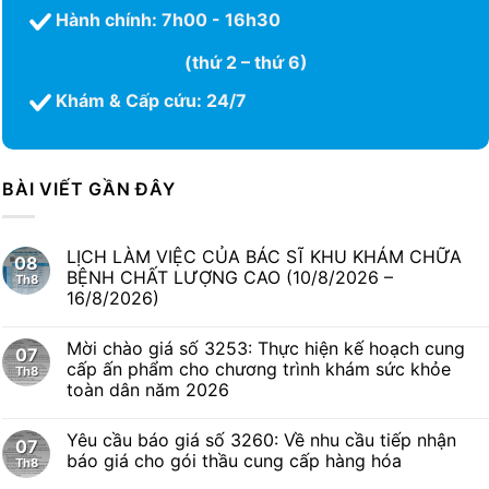
Hành chính: 7h00 - 16h30
(thứ 2 – thứ 6)
Khám & Cấp cứu: 24/7
BÀI VIẾT GẦN ĐÂY
LỊCH LÀM VIỆC CỦA BÁC SĨ KHU KHÁM CHỮA
08
BỆNH CHẤT LƯỢNG CAO (10/8/2026 –
Th8
16/8/2026)
Mời chào giá số 3253: Thực hiện kế hoạch cung
07
cấp ấn phẩm cho chương trình khám sức khỏe
Th8
toàn dân năm 2026
Yêu cầu báo giá số 3260: Về nhu cầu tiếp nhận
07
báo giá cho gói thầu cung cấp hàng hóa
Th8