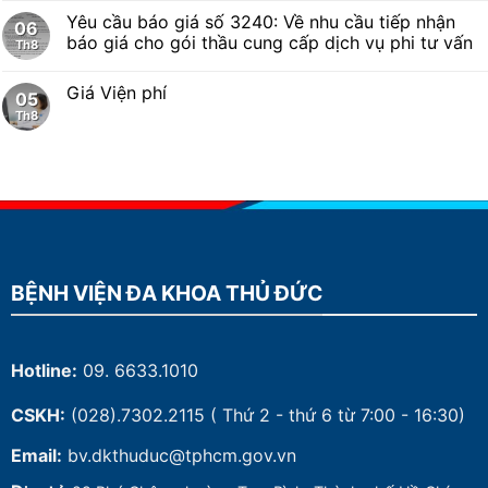
Yêu cầu báo giá số 3240: Về nhu cầu tiếp nhận
06
báo giá cho gói thầu cung cấp dịch vụ phi tư vấn
Th8
Giá Viện phí
05
Th8
BỆNH VIỆN ĐA KHOA THỦ ĐỨC
Hotline:
09. 6633.1010
CSKH:
(028).7302.2115
( Thứ 2 - thứ 6 từ 7:00 - 16:30)
Email:
bv.dkthuduc@tphcm.gov.vn