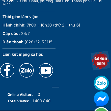
Đ
ịa chỉ:
29 Phú Châu, phường Tam Bình, Thành phố Hồ Chí
Minh
Thời gian làm việc:
Hành chính:
7h00 - 16h30 (thứ 2 – thứ 6)
Cấp cứu:
24/7
Điện thoại:
(028)22153115
Liên kết mạng xã hội:
0
Online Visitors:
1.409.840
Total Views: