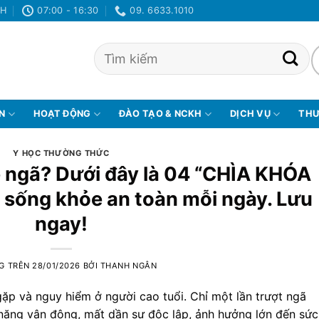
NH
07:00 - 16:30
09. 6633.1010
ỆN
HOẠT ĐỘNG
ĐÀO TẠO & NCKH
DỊCH VỤ
THƯ
Y HỌC THƯỜNG THỨC
é ngã? Dưới đây là 04 “CHÌA KHÓA
 sống khỏe an toàn mỗi ngày. Lưu
ngay!
G TRÊN
28/01/2026
BỞI
THANH NGÂN
ặp và nguy hiểm ở người cao tuổi. Chỉ một lần trượt ngã
năng vận động, mất dần sự độc lập, ảnh hưởng lớn đến sức