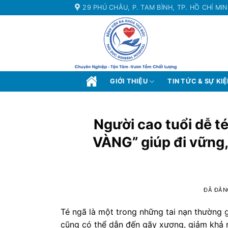
Chuyển
29 PHÚ CHÂU, P. TAM BÌNH, TP. HỒ CHÍ MI
đến
nội
dung
GIỚI THIỆU
TIN TỨC & SỰ KI
Người cao tuổi dễ t
VÀNG” giúp đi vững,
ĐÃ ĐĂN
Té ngã là một trong những tai nạn thường g
cũng có thể dẫn đến gãy xương, giảm khả 