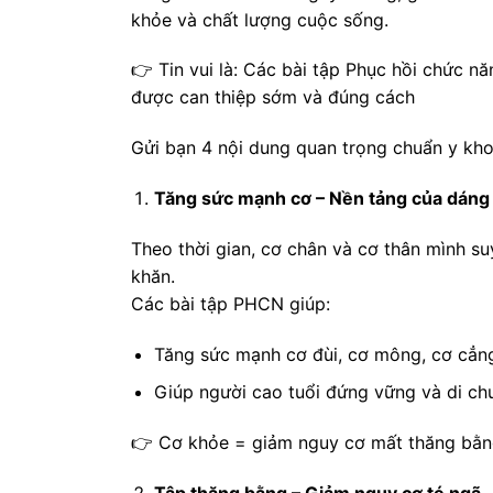
khỏe và chất lượng cuộc sống.
👉 Tin vui là: Các bài tập Phục hồi chức 
được can thiệp sớm và đúng cách
Gửi bạn 4 nội dung quan trọng chuẩn y khoa
Tăng sức mạnh cơ – Nền tảng của dáng
Theo thời gian, cơ chân và cơ thân mình suy
khăn.
Các bài tập PHCN giúp:
Tăng sức mạnh cơ đùi, cơ mông, cơ cẳng
Giúp người cao tuổi đứng vững và di ch
👉 Cơ khỏe = giảm nguy cơ mất thăng bằn
Tập thăng bằng – Giảm nguy cơ té ngã