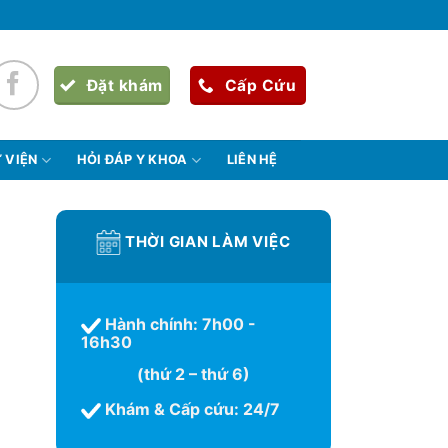
Đặt khám
Cấp Cứu
 VIỆN
HỎI ĐÁP Y KHOA
LIÊN HỆ
THỜI GIAN LÀM VIỆC
Hành chính: 7h00 -
16h30
(thứ 2 – thứ 6)
Khám & Cấp cứu: 24/7