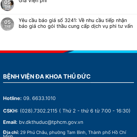
Giá Viện phí
05
Th8
Yêu cầu báo giá số 3241: Về nhu cầu tiếp nhận
05
báo giá cho gói thầu cung cấp dịch vụ phi tư vấn
Th8
BỆNH VIỆN ĐA KHOA THỦ ĐỨC
Hotline:
09. 6633.1010
CSKH:
(028).7302.2115
( Thứ 2 - thứ 6 từ 7:00 - 16:30)
Email:
bv.dkthuduc@tphcm.gov.vn
Đ
ịa chỉ:
29 Phú Châu, phường Tam Bình, Thành phố Hồ Chí
Minh