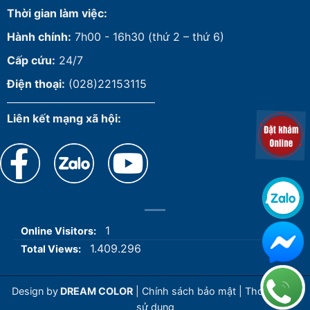
Thời gian làm việc:
Hành chính:
7h00 - 16h30 (thứ 2 – thứ 6)
Cấp cứu:
24/7
Điện thoại:
(028)22153115
Liên kết mạng xã hội:
1
Online Visitors:
1.409.296
Total Views:
Design by
DREAM COLOR
|
Chính sách bảo mật
|
Thoả thuận
sử dụng