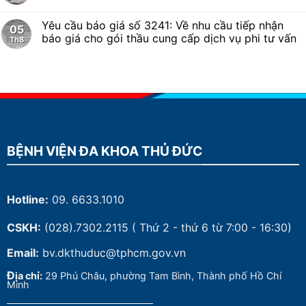
Yêu cầu báo giá số 3241: Về nhu cầu tiếp nhận
05
báo giá cho gói thầu cung cấp dịch vụ phi tư vấn
Th8
BỆNH VIỆN ĐA KHOA THỦ ĐỨC
Hotline:
09. 6633.1010
CSKH:
(028).7302.2115
( Thứ 2 - thứ 6 từ 7:00 - 16:30)
Email:
bv.dkthuduc@tphcm.gov.vn
Đ
ịa chỉ:
29 Phú Châu, phường Tam Bình, Thành phố Hồ Chí
Minh