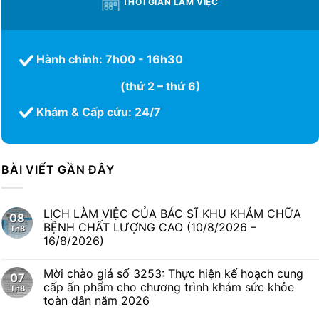
THỜI GIAN LÀM VIỆC
Hành chính: 7h00 - 16h30
(thứ 2 – thứ 6)
Khám & Cấp cứu: 24/7
BÀI VIẾT GẦN ĐÂY
LỊCH LÀM VIỆC CỦA BÁC SĨ KHU KHÁM CHỮA
08
BỆNH CHẤT LƯỢNG CAO (10/8/2026 –
Th8
16/8/2026)
Mời chào giá số 3253: Thực hiện kế hoạch cung
07
cấp ấn phẩm cho chương trình khám sức khỏe
Th8
toàn dân năm 2026