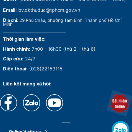
Email:
bv.dkthuduc@tphcm.gov.vn
Đ
ịa chỉ:
29 Phú Châu, phường Tam Bình, Thành phố Hồ Chí
Minh
Thời gian làm việc:
Hành chính:
7h00 - 16h30 (thứ 2 – thứ 6)
Cấp cứu:
24/7
Điện thoại:
(028)22153115
Liên kết mạng xã hội:
3
Online Visitors: