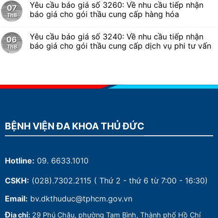
Yêu cầu báo giá số 3260: Về nhu cầu tiếp nhận
07
báo giá cho gói thầu cung cấp hàng hóa
Th8
Yêu cầu báo giá số 3240: Về nhu cầu tiếp nhận
06
báo giá cho gói thầu cung cấp dịch vụ phi tư vấn
Th8
BỆNH VIỆN ĐA KHOA THỦ ĐỨC
Hotline:
09. 6633.1010
CSKH:
(028).7302.2115
( Thứ 2 - thứ 6 từ 7:00 - 16:30)
Email:
bv.dkthuduc@tphcm.gov.vn
Đ
ịa chỉ:
29 Phú Châu, phường Tam Bình, Thành phố Hồ Chí