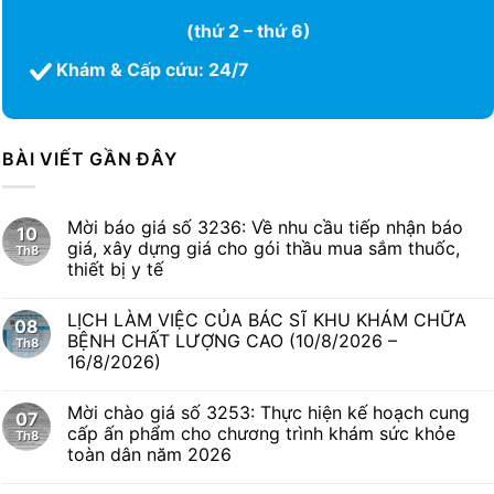
(thứ 2 – thứ 6)
Khám & Cấp cứu: 24/7
BÀI VIẾT GẦN ĐÂY
Mời báo giá số 3236: Về nhu cầu tiếp nhận báo
10
giá, xây dựng giá cho gói thầu mua sắm thuốc,
Th8
thiết bị y tế
LỊCH LÀM VIỆC CỦA BÁC SĨ KHU KHÁM CHỮA
08
BỆNH CHẤT LƯỢNG CAO (10/8/2026 –
Th8
16/8/2026)
Mời chào giá số 3253: Thực hiện kế hoạch cung
07
cấp ấn phẩm cho chương trình khám sức khỏe
Th8
toàn dân năm 2026