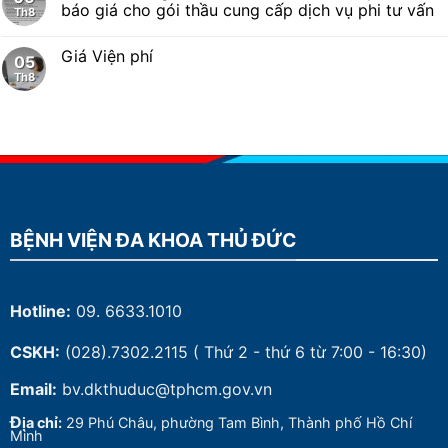
báo giá cho gói thầu cung cấp dịch vụ phi tư vấn
Th8
Giá Viện phí
05
Th8
BỆNH VIỆN ĐA KHOA THỦ ĐỨC
Hotline:
09. 6633.1010
CSKH:
(028).7302.2115
( Thứ 2 - thứ 6 từ 7:00 - 16:30)
Email:
bv.dkthuduc@tphcm.gov.vn
Đ
ịa chỉ:
29 Phú Châu, phường Tam Bình, Thành phố Hồ Chí
Minh