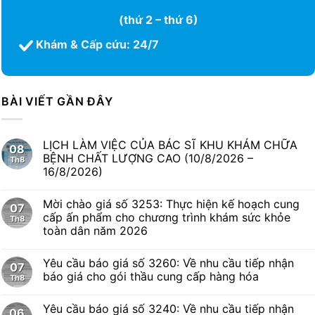
(thứ 2 – thứ 6)
Khám & Cấp cứu: 24/7
BÀI VIẾT GẦN ĐÂY
LỊCH LÀM VIỆC CỦA BÁC SĨ KHU KHÁM CHỮA
08
BỆNH CHẤT LƯỢNG CAO (10/8/2026 –
Th8
16/8/2026)
Mời chào giá số 3253: Thực hiện kế hoạch cung
07
cấp ấn phẩm cho chương trình khám sức khỏe
Th8
toàn dân năm 2026
Yêu cầu báo giá số 3260: Về nhu cầu tiếp nhận
07
báo giá cho gói thầu cung cấp hàng hóa
Th8
Yêu cầu báo giá số 3240: Về nhu cầu tiếp nhận
06