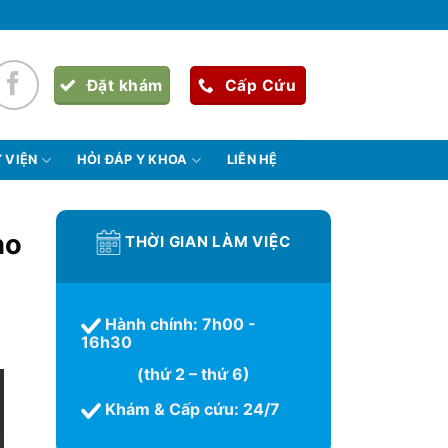
Đặt khám
Cấp Cứu
 VIỆN
HỎI ĐÁP Y KHOA
LIÊN HỆ
ho
THỜI GIAN LÀM VIỆC
Hành chính: 7h00 -
16h30
(thứ 2 – thứ 6)
Khám & Cấp cứu: 24/7