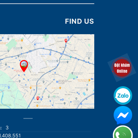
FIND US
3
s:
1.408.551