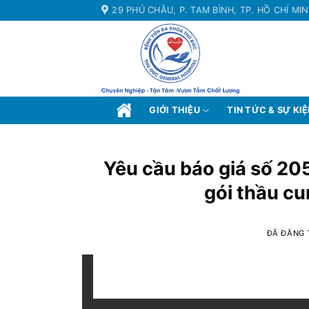
Chuyển
29 PHÚ CHÂU, P. TAM BÌNH, TP. HỒ CHÍ MI
đến
nội
dung
GIỚI THIỆU
TIN TỨC & SỰ KI
Yêu cầu báo giá số 205
gói thầu cu
ĐÃ ĐĂNG