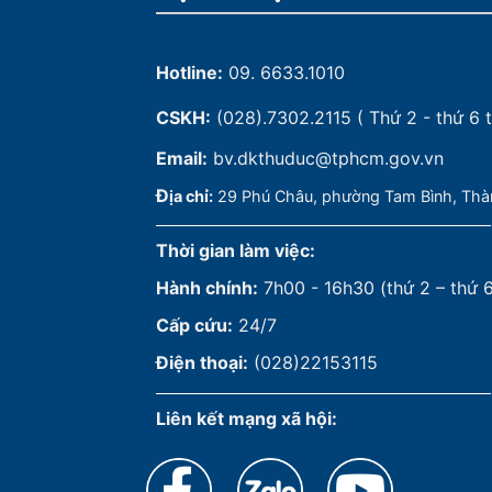
Hotline:
09. 6633.1010
CSKH:
(028).7302.2115
( Thứ 2 - thứ 6 t
Email:
bv.dkthuduc@tphcm.gov.vn
Đ
ịa chỉ:
29 Phú Châu, phường Tam Bình, Thà
Thời gian làm việc:
Hành chính:
7h00 - 16h30 (thứ 2 – thứ 
Cấp cứu:
24/7
Điện thoại:
(028)22153115
Liên kết mạng xã hội: