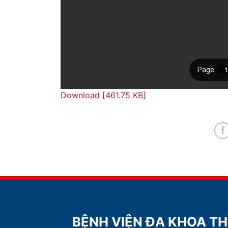
Download [461.75 KB]
BỆNH VIỆN ĐA KHOA T