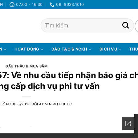
NH
07:00 - 16:30
09. 6633.1010
ỆN
HOẠT ĐỘNG
ĐÀO TẠO & NCKH
DỊCH VỤ
THƯ
ĐẤU THẦU & MUA SẮM
7: Về nhu cầu tiếp nhận báo giá c
ng cấp dịch vụ phi tư vấn
 TRÊN
13/05/2026
BỞI
ADMINBVTHUDUC