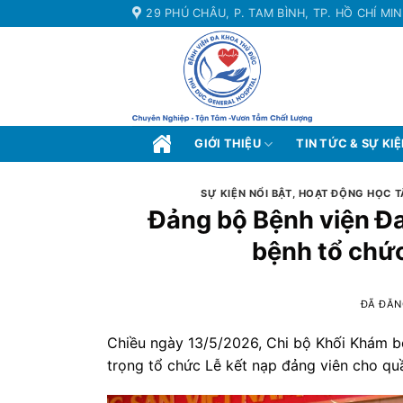
Chuyển
29 PHÚ CHÂU, P. TAM BÌNH, TP. HỒ CHÍ MI
đến
nội
dung
GIỚI THIỆU
TIN TỨC & SỰ KI
SỰ KIỆN NỔI BẬT
,
HOẠT ĐỘNG HỌC T
Đảng bộ Bệnh viện Đ
bệnh tổ chức
ĐÃ ĐĂN
Chiều ngày 13/5/2026, Chi bộ Khối Khám 
trọng tổ chức Lễ kết nạp đảng viên cho q