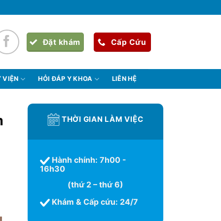
Đặt khám
Cấp Cứu
 VIỆN
HỎI ĐÁP Y KHOA
LIÊN HỆ
m
THỜI GIAN LÀM VIỆC
Hành chính: 7h00 -
16h30
(thứ 2 – thứ 6)
Khám & Cấp cứu: 24/7