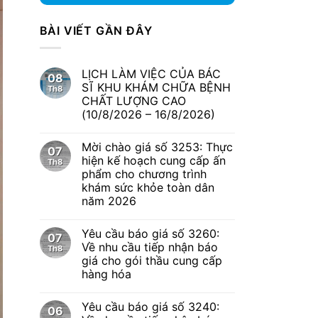
BÀI VIẾT GẦN ĐÂY
LỊCH LÀM VIỆC CỦA BÁC
08
SĨ KHU KHÁM CHỮA BỆNH
Th8
CHẤT LƯỢNG CAO
(10/8/2026 – 16/8/2026)
Mời chào giá số 3253: Thực
07
hiện kế hoạch cung cấp ấn
Th8
phẩm cho chương trình
khám sức khỏe toàn dân
năm 2026
Yêu cầu báo giá số 3260:
07
Về nhu cầu tiếp nhận báo
Th8
giá cho gói thầu cung cấp
hàng hóa
Yêu cầu báo giá số 3240:
06