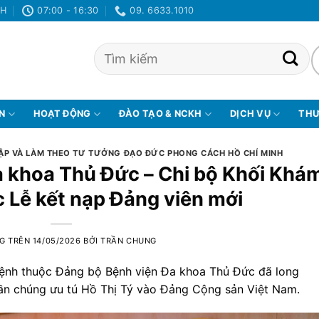
NH
07:00 - 16:30
09. 6633.1010
ỆN
HOẠT ĐỘNG
ĐÀO TẠO & NCKH
DỊCH VỤ
THƯ
ẬP VÀ LÀM THEO TƯ TƯỞNG ĐẠO ĐỨC PHONG CÁCH HỒ CHÍ MINH
a khoa Thủ Đức – Chi bộ Khối Khá
 Lễ kết nạp Đảng viên mới
G TRÊN
14/05/2026
BỞI
TRẦN CHUNG
bệnh thuộc Đảng bộ Bệnh viện Đa khoa Thủ Đức đã long
uần chúng ưu tú Hồ Thị Tý vào Đảng Cộng sản Việt Nam.