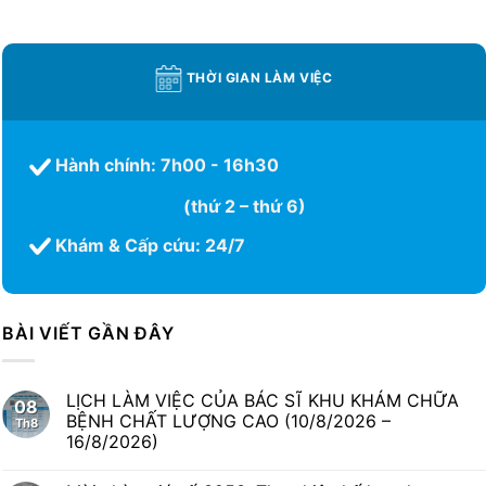
THỜI GIAN LÀM VIỆC
Hành chính: 7h00 - 16h30
(thứ 2 – thứ 6)
Khám & Cấp cứu: 24/7
BÀI VIẾT GẦN ĐÂY
LỊCH LÀM VIỆC CỦA BÁC SĨ KHU KHÁM CHỮA
08
BỆNH CHẤT LƯỢNG CAO (10/8/2026 –
Th8
16/8/2026)