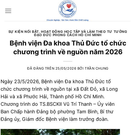
Chuyển
đến
nội
dung
SỰ KIỆN NỔI BẬT
,
HOẠT ĐỘNG HỌC TẬP VÀ LÀM THEO TƯ TƯỞNG
ĐẠO ĐỨC PHONG CÁCH HỒ CHÍ MINH
Bệnh viện Đa khoa Thủ Đức tổ chức
chương trình về nguồn năm 2026
ĐÃ ĐĂNG TRÊN
25/05/2026
BỞI
TRẦN CHUNG
Ngày 23/5/2026, Bệnh viện Đa khoa Thủ Đức tổ
chức chương trình về nguồn tại xã Đất Đỏ, xã Long
Hải và xã Phước Hải, Thành phố Hồ Chí Minh.
Chương trình do TS.BSCKII Vũ Trí Thanh – Ủy viên
Ban Chấp hành Đảng bộ phường Tam Bình, Bí thư
Đảng ủy, Giám đốc Bệnh viện làm trưởng đoàn.