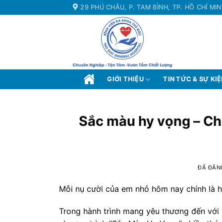
Chuyển
29 PHÚ CHÂU, P. TAM BÌNH, TP. HỒ CHÍ MI
đến
nội
dung
GIỚI THIỆU
TIN TỨC & SỰ KI
Sắc màu hy vọng – Ch
ĐÃ ĐĂN
Mỗi nụ cười của em nhỏ hôm nay chính là h
Trong hành trình mang yêu thương đến với 