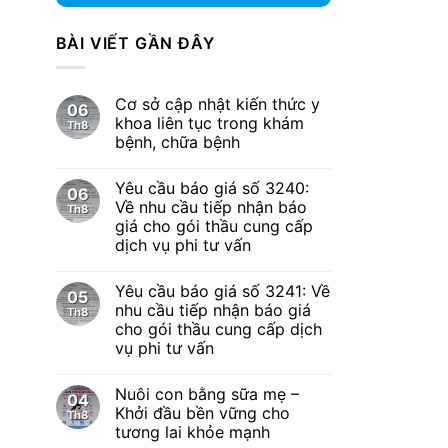
BÀI VIẾT GẦN ĐÂY
Cơ sở cập nhật kiến thức y
06
khoa liên tục trong khám
Th8
bệnh, chữa bệnh
Yêu cầu báo giá số 3240:
06
Về nhu cầu tiếp nhận báo
Th8
giá cho gói thầu cung cấp
dịch vụ phi tư vấn
Yêu cầu báo giá số 3241: Về
05
nhu cầu tiếp nhận báo giá
Th8
cho gói thầu cung cấp dịch
vụ phi tư vấn
Nuôi con bằng sữa mẹ –
04
Khởi đầu bền vững cho
Th8
tương lai khỏe mạnh