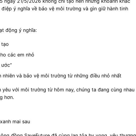
 5 ngày 21/5/2026 không chỉ tạo nên những khoảnh khắc
 điệp ý nghĩa về bảo vệ môi trường và gìn giữ hành tinh
ạt động ý nghĩa:
 tạo
cho các em nhỏ
 ước”
n nhiên và bảo vệ môi trường từ những điều nhỏ nhất
nh yêu với môi trường từ hôm nay, chúng ta đang cùng nhau
g hơn.
xanh mai sau
n, cộng đồng SaveFuture đã cùng lan tỏa hy vọng, yêu thương