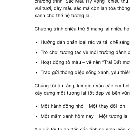
chương trình “Sắc Màu Hy Vọng” chiều thứ
vui tươi, đầy màu sắc mà còn lan tỏa thông
xanh cho thế hệ tương lai.
Chương trình chiều thứ 5 mang lại nhiều ho
Hướng dẫn phân loại rác và tái chế sáng
Trò chơi tương tác về môi trường dành 
Hoạt động tô màu – vẽ nên “Trái Đất mơ
Trao gửi thông điệp sống xanh, yêu thiê
Chúng tôi tin rằng, khi gieo vào các em tì
xây dựng một tương lai tốt đẹp và bền vữn
Một hành động nhỏ – Một thay đổi lớn
Một mầm xanh hôm nay – Một tương lai 
Xin gửi lời tri ân đến các tình nguyện viê