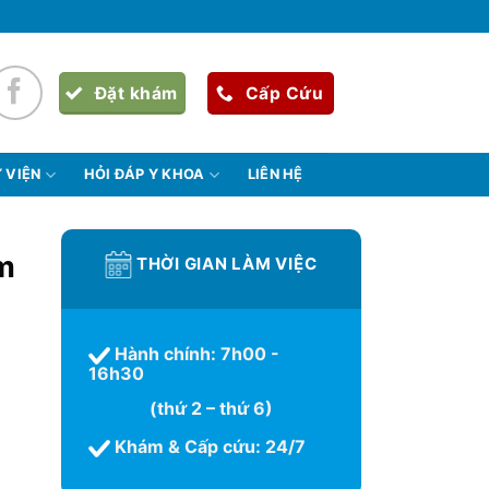
Đặt khám
Cấp Cứu
 VIỆN
HỎI ĐÁP Y KHOA
LIÊN HỆ
m
THỜI GIAN LÀM VIỆC
Hành chính: 7h00 -
16h30
(thứ 2 – thứ 6)
Khám & Cấp cứu: 24/7