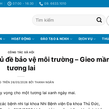
NH
07:00 - 16:30
09. 6633.1010
ỆN
HOẠT ĐỘNG
ĐÀO TẠO & NCKH
DỊCH VỤ
THƯ
CÔNG TÁC XÃ HỘI
ủ đề bảo vệ môi trường – Gieo mầ
tương lai
G TRÊN
26/05/2026
BỞI
THANH NGÂN
y vọng cho một tương lai xanh ngày mai.
các bệnh nhi tại khoa Nhi Bệnh viện Đa khoa Thủ Đức,