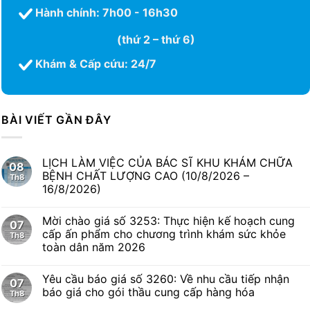
Hành chính: 7h00 - 16h30
(thứ 2 – thứ 6)
Khám & Cấp cứu: 24/7
BÀI VIẾT GẦN ĐÂY
LỊCH LÀM VIỆC CỦA BÁC SĨ KHU KHÁM CHỮA
08
BỆNH CHẤT LƯỢNG CAO (10/8/2026 –
Th8
16/8/2026)
Mời chào giá số 3253: Thực hiện kế hoạch cung
07
cấp ấn phẩm cho chương trình khám sức khỏe
Th8
toàn dân năm 2026
Yêu cầu báo giá số 3260: Về nhu cầu tiếp nhận
07
báo giá cho gói thầu cung cấp hàng hóa
Th8