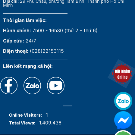
Đ
ịa chỉ:
29 Phú Châu, phường Tam Bình, Thành phố Hồ Chí
Minh
Thời gian làm việc:
Hành chính:
7h00 - 16h30 (thứ 2 – thứ 6)
Cấp cứu:
24/7
Điện thoại:
(028)22153115
Liên kết mạng xã hội:
1
Online Visitors:
1.409.436
Total Views: