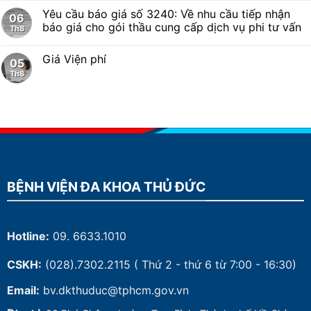
Yêu cầu báo giá số 3240: Về nhu cầu tiếp nhận
06
báo giá cho gói thầu cung cấp dịch vụ phi tư vấn
Th8
Giá Viện phí
05
Th8
BỆNH VIỆN ĐA KHOA THỦ ĐỨC
Hotline:
09. 6633.1010
CSKH:
(028).7302.2115
( Thứ 2 - thứ 6 từ 7:00 - 16:30)
Email:
bv.dkthuduc@tphcm.gov.vn