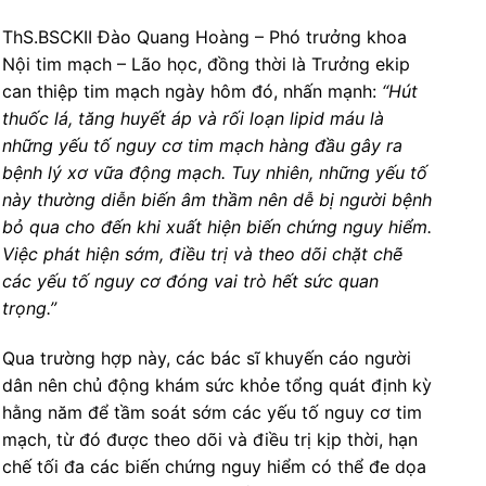
ThS.BSCKII Đào Quang Hoàng – Phó trưởng khoa
Nội tim mạch – Lão học, đồng thời là Trưởng ekip
can thiệp tim mạch ngày hôm đó, nhấn mạnh:
“Hút
thuốc lá, tăng huyết áp và rối loạn lipid máu là
những yếu tố nguy cơ tim mạch hàng đầu gây ra
bệnh lý xơ vữa động mạch. Tuy nhiên, những yếu tố
này thường diễn biến âm thầm nên dễ bị người bệnh
bỏ qua cho đến khi xuất hiện biến chứng nguy hiểm.
Việc phát hiện sớm, điều trị và theo dõi chặt chẽ
các yếu tố nguy cơ đóng vai trò hết sức quan
trọng.”
Qua trường hợp này, các bác sĩ khuyến cáo người
dân nên chủ động khám sức khỏe tổng quát định kỳ
hằng năm để tầm soát sớm các yếu tố nguy cơ tim
mạch, từ đó được theo dõi và điều trị kịp thời, hạn
chế tối đa các biến chứng nguy hiểm có thể đe dọa