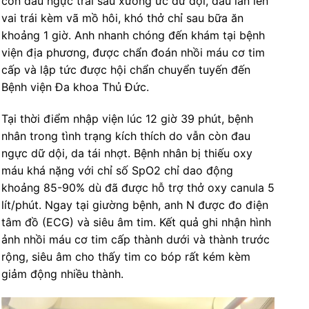
cơn đau ngực trái sau xương ức dữ dội, đau lan lên
vai trái kèm vã mồ hôi, khó thở chỉ sau bữa ăn
khoảng 1 giờ. Anh nhanh chóng đến khám tại bệnh
viện địa phương, được chẩn đoán nhồi máu cơ tim
cấp và lập tức được hội chẩn chuyển tuyến đến
Bệnh viện Đa khoa Thủ Đức.
Tại thời điểm nhập viện lúc 12 giờ 39 phút, bệnh
nhân trong tình trạng kích thích do vẫn còn đau
ngực dữ dội, da tái nhợt. Bệnh nhân bị thiếu oxy
máu khá nặng với chỉ số SpO2 chỉ dao động
khoảng 85-90% dù đã được hỗ trợ thở oxy canula 5
lít/phút. Ngay tại giường bệnh, anh N được đo điện
tâm đồ (ECG) và siêu âm tim. Kết quả ghi nhận hình
ảnh nhồi máu cơ tim cấp thành dưới và thành trước
rộng, siêu âm cho thấy tim co bóp rất kém kèm
giảm động nhiều thành.