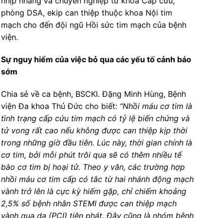
nhịp nhàng và chuyên nghiệp từ khoa Cấp cứu,
phòng DSA, ekip can thiệp thuộc khoa Nội tim
mạch cho đến đội ngũ Hồi sức tim mạch của bệnh
viện.
Sự nguy hiểm của việc bỏ qua các yếu tố cảnh báo
sớm
Chia sẻ về ca bệnh, BSCKI. Đặng Minh Hùng, Bệnh
viện Đa khoa Thủ Đức cho biết:
“Nhồi máu cơ tim là
tình trạng cấp cứu tim mạch có tỷ lệ biến chứng và
tử vong rất cao nếu không được can thiệp kịp thời
trong những giờ đầu tiên. Lúc này, thời gian chính là
cơ tim, bởi mỗi phút trôi qua sẽ có thêm nhiều tế
bào cơ tim bị hoại tử. Theo y văn, các trường hợp
nhồi máu cơ tim cấp có tắc từ hai nhánh động mạch
vành trở lên là cực kỳ hiếm gặp, chỉ chiếm khoảng
2,5% số bệnh nhân STEMI được can thiệp mạch
vành qua da (PCI) tiên phát. Đây cũng là nhóm bệnh