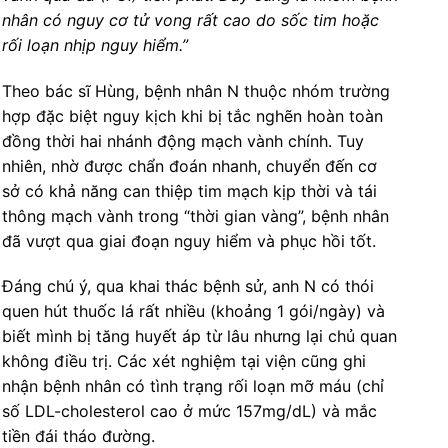
nhân có nguy cơ tử vong rất cao do sốc tim hoặc
rối loạn nhịp nguy hiểm.”
Theo bác sĩ Hùng, bệnh nhân N thuộc nhóm trường
hợp đặc biệt nguy kịch khi bị tắc nghẽn hoàn toàn
đồng thời hai nhánh động mạch vành chính. Tuy
nhiên, nhờ được chẩn đoán nhanh, chuyển đến cơ
sở có khả năng can thiệp tim mạch kịp thời và tái
thông mạch vành trong “thời gian vàng”, bệnh nhân
đã vượt qua giai đoạn nguy hiểm và phục hồi tốt.
Đáng chú ý, qua khai thác bệnh sử, anh N có thói
quen hút thuốc lá rất nhiều (khoảng 1 gói/ngày) và
biết mình bị tăng huyết áp từ lâu nhưng lại chủ quan
không điều trị. Các xét nghiệm tại viện cũng ghi
nhận bệnh nhân có tình trạng rối loạn mỡ máu (chỉ
số LDL-cholesterol cao ở mức 157mg/dL) và mắc
tiền đái tháo đường.