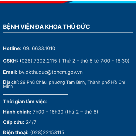
BỆNH VIỆN ĐA KHOA THỦ ĐỨC
Hotline:
09. 6633.1010
CSKH:
(028).7302.2115
( Thứ 2 - thứ 6 từ 7:00 - 16:30)
Email:
bv.dkthuduc@tphcm.gov.vn
Đ
ịa chỉ:
29 Phú Châu, phường Tam Bình, Thành phố Hồ Chí
Minh
Thời gian làm việc:
Hành chính:
7h00 - 16h30 (thứ 2 – thứ 6)
Cấp cứu:
24/7
Điện thoại:
(028)22153115