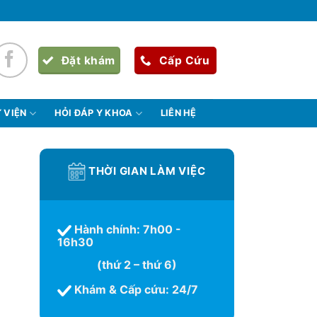
Đặt khám
Cấp Cứu
 VIỆN
HỎI ĐÁP Y KHOA
LIÊN HỆ
THỜI GIAN LÀM VIỆC
Hành chính: 7h00 -
16h30
(thứ 2 – thứ 6)
Khám & Cấp cứu: 24/7