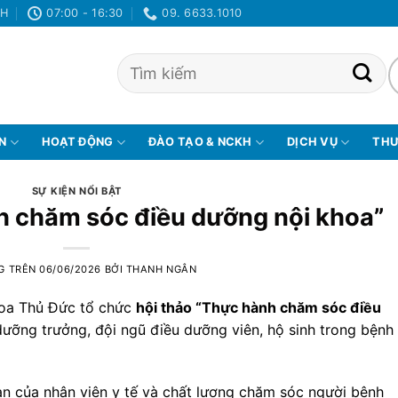
NH
07:00 - 16:30
09. 6633.1010
ỆN
HOẠT ĐỘNG
ĐÀO TẠO & NCKH
DỊCH VỤ
THƯ
SỰ KIỆN NỔI BẬT
h chăm sóc điều dưỡng nội khoa”
G TRÊN
06/06/2026
BỞI
THANH NGÂN
hoa Thủ Đức tổ chức
hội thảo “Thực hành chăm sóc điều
ưỡng trưởng, đội ngũ điều dưỡng viên, hộ sinh trong bệnh
oàn của nhân viên y tế và chất lượng chăm sóc người bệnh