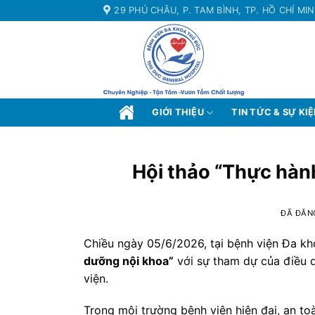
Chuyển
29 PHÚ CHÂU, P. TAM BÌNH, TP. HỒ CHÍ MI
đến
nội
dung
GIỚI THIỆU
TIN TỨC & SỰ KI
Hội thảo “Thực hàn
ĐÃ ĐĂN
Chiều ngày 05/6/2026, tại bệnh viện Đa k
dưỡng nội khoa”
với sự tham dự của điều d
viện.
Trong môi trường bệnh viện hiện đại, an t