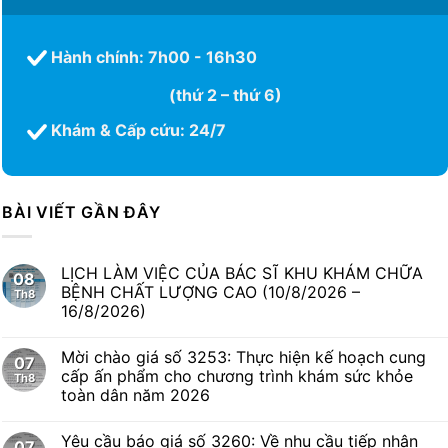
Hành chính: 7h00 - 16h30
(thứ 2 – thứ 6)
Khám & Cấp cứu: 24/7
BÀI VIẾT GẦN ĐÂY
LỊCH LÀM VIỆC CỦA BÁC SĨ KHU KHÁM CHỮA
08
BỆNH CHẤT LƯỢNG CAO (10/8/2026 –
Th8
16/8/2026)
Mời chào giá số 3253: Thực hiện kế hoạch cung
07
cấp ấn phẩm cho chương trình khám sức khỏe
Th8
toàn dân năm 2026
Yêu cầu báo giá số 3260: Về nhu cầu tiếp nhận
07