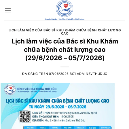
Chuyển
đến
nội
dung
LỊCH LÀM VIỆC CỦA BÁC SĨ KHU KHÁM CHỮA BỆNH CHẤT LƯỢNG
CAO
Lịch làm việc của Bác sĩ Khu Khám
chữa bệnh chất lượng cao
(29/6/2026 – 05/7/2026)
ĐÃ ĐĂNG TRÊN
07/06/2026
BỞI
ADMINBVTHUDUC