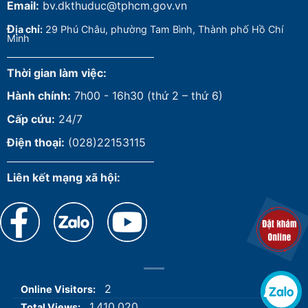
Email:
bv.dkthuduc@tphcm.gov.vn
Đ
ịa chỉ:
29 Phú Châu, phường Tam Bình, Thành phố Hồ Chí
Minh
Thời gian làm việc:
Hành chính:
7h00 - 16h30 (thứ 2 – thứ 6)
Cấp cứu:
24/7
Điện thoại:
(028)22153115
Liên kết mạng xã hội:
2
Online Visitors:
1.410.020
Total Views: