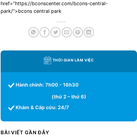
href=”https://bconscenter.com/bcons-central-
park/”>bcons central park
THỜI GIAN LÀM VIỆC
Hành chính: 7h00 - 16h30
(thứ 2 – thứ 6)
Khám & Cấp cứu: 24/7
BÀI VIẾT GẦN ĐÂY