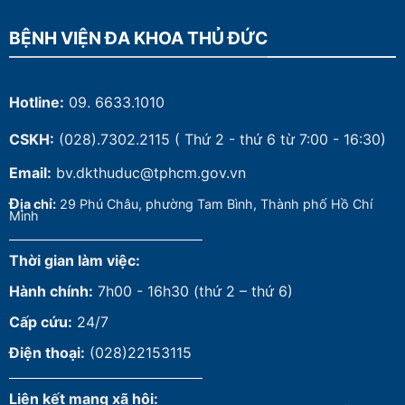
BỆNH VIỆN ĐA KHOA THỦ ĐỨC
Hotline:
09. 6633.1010
CSKH:
(028).7302.2115
( Thứ 2 - thứ 6 từ 7:00 - 16:30)
Email:
bv.dkthuduc@tphcm.gov.vn
Đ
ịa chỉ:
29 Phú Châu, phường Tam Bình, Thành phố Hồ Chí
Minh
Thời gian làm việc:
Hành chính:
7h00 - 16h30 (thứ 2 – thứ 6)
Cấp cứu:
24/7
Điện thoại:
(028)22153115
Liên kết mạng xã hội: