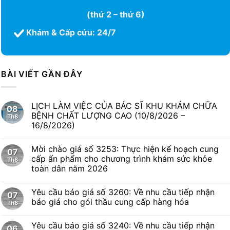
(thứ 2 – thứ 6)
Khám & Cấp cứu: 24/7
BÀI VIẾT GẦN ĐÂY
LỊCH LÀM VIỆC CỦA BÁC SĨ KHU KHÁM CHỮA
08
BỆNH CHẤT LƯỢNG CAO (10/8/2026 –
Th8
16/8/2026)
Mời chào giá số 3253: Thực hiện kế hoạch cung
07
cấp ấn phẩm cho chương trình khám sức khỏe
Th8
toàn dân năm 2026
Yêu cầu báo giá số 3260: Về nhu cầu tiếp nhận
07
báo giá cho gói thầu cung cấp hàng hóa
Th8
Yêu cầu báo giá số 3240: Về nhu cầu tiếp nhận
06