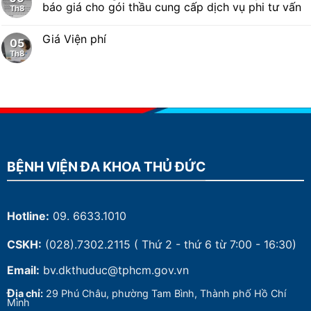
báo giá cho gói thầu cung cấp dịch vụ phi tư vấn
Th8
Giá Viện phí
05
Th8
BỆNH VIỆN ĐA KHOA THỦ ĐỨC
Hotline:
09. 6633.1010
CSKH:
(028).7302.2115
( Thứ 2 - thứ 6 từ 7:00 - 16:30)
Email:
bv.dkthuduc@tphcm.gov.vn
Đ
ịa chỉ:
29 Phú Châu, phường Tam Bình, Thành phố Hồ Chí
Minh