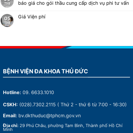
báo giá cho gói thầu cung cấp dịch vụ phi tư vấn
Th8
Giá Viện phí
05
Th8
BỆNH VIỆN ĐA KHOA THỦ ĐỨC
Hotline:
09. 6633.1010
CSKH:
(028).7302.2115
( Thứ 2 - thứ 6 từ 7:00 - 16:30)
Email:
bv.dkthuduc@tphcm.gov.vn
Đ
ịa chỉ:
29 Phú Châu, phường Tam Bình, Thành phố Hồ Chí
Minh