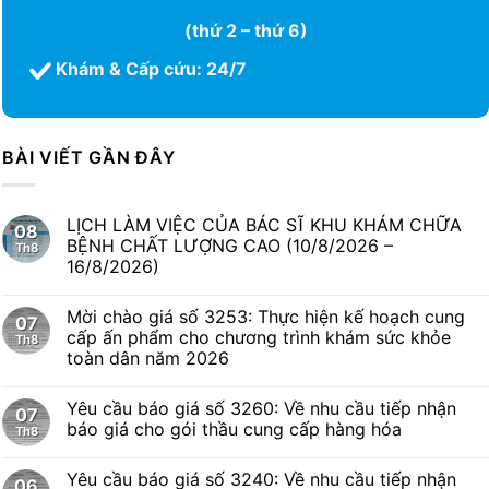
(thứ 2 – thứ 6)
Khám & Cấp cứu: 24/7
BÀI VIẾT GẦN ĐÂY
LỊCH LÀM VIỆC CỦA BÁC SĨ KHU KHÁM CHỮA
08
BỆNH CHẤT LƯỢNG CAO (10/8/2026 –
Th8
16/8/2026)
Mời chào giá số 3253: Thực hiện kế hoạch cung
07
cấp ấn phẩm cho chương trình khám sức khỏe
Th8
toàn dân năm 2026
Yêu cầu báo giá số 3260: Về nhu cầu tiếp nhận
07
báo giá cho gói thầu cung cấp hàng hóa
Th8
Yêu cầu báo giá số 3240: Về nhu cầu tiếp nhận
06