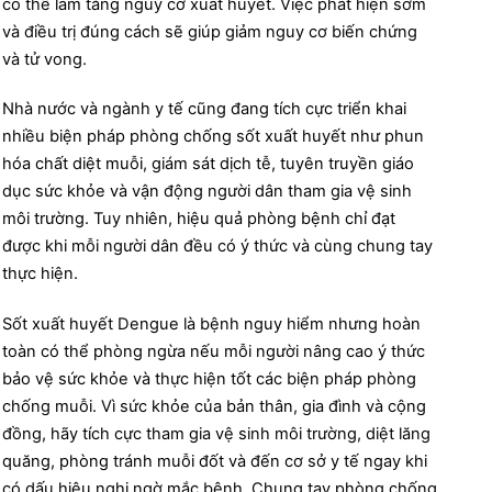
có thể làm tăng nguy cơ xuất huyết. Việc phát hiện sớm
và điều trị đúng cách sẽ giúp giảm nguy cơ biến chứng
và tử vong.
Nhà nước và ngành y tế cũng đang tích cực triển khai
nhiều biện pháp phòng chống sốt xuất huyết như phun
hóa chất diệt muỗi, giám sát dịch tễ, tuyên truyền giáo
dục sức khỏe và vận động người dân tham gia vệ sinh
môi trường. Tuy nhiên, hiệu quả phòng bệnh chỉ đạt
được khi mỗi người dân đều có ý thức và cùng chung tay
thực hiện.
Sốt xuất huyết Dengue là bệnh nguy hiểm nhưng hoàn
toàn có thể phòng ngừa nếu mỗi người nâng cao ý thức
bảo vệ sức khỏe và thực hiện tốt các biện pháp phòng
chống muỗi. Vì sức khỏe của bản thân, gia đình và cộng
đồng, hãy tích cực tham gia vệ sinh môi trường, diệt lăng
quăng, phòng tránh muỗi đốt và đến cơ sở y tế ngay khi
có dấu hiệu nghi ngờ mắc bệnh. Chung tay phòng chống