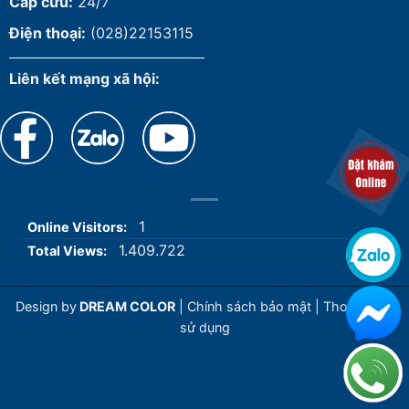
Cấp cứu:
24/7
Điện thoại:
(028)22153115
Liên kết mạng xã hội:
1
Online Visitors:
1.409.722
Total Views:
Design by
DREAM COLOR
|
Chính sách bảo mật
|
Thoả thuận
sử dụng