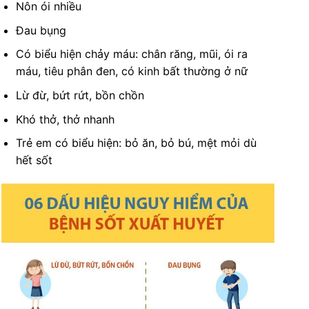
Nôn ói nhiều
Đau bụng
Có biểu hiện chảy máu: chân răng, mũi, ói ra
máu, tiêu phân đen, có kinh bất thường ở nữ
Lừ đừ, bứt rứt, bồn chồn
Khó thở, thở nhanh
Trẻ em có biểu hiện: bỏ ăn, bỏ bú, mệt mỏi dù
hết sốt