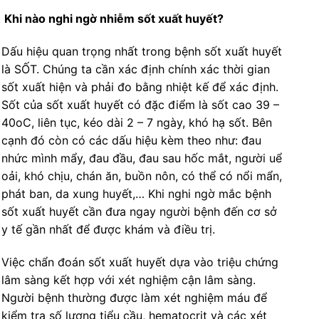
Khi nào nghi ngờ nhiễm sốt xuất huyết?
Dấu hiệu quan trọng nhất trong bệnh sốt xuất huyết
là SỐT. Chúng ta cần xác định chính xác thời gian
sốt xuất hiện và phải đo bằng nhiệt kế để xác định.
Sốt của sốt xuất huyết có đặc điểm là sốt cao 39 –
40oC, liên tục, kéo dài 2 – 7 ngày, khó hạ sốt. Bên
cạnh đó còn có các dấu hiệu kèm theo như: đau
nhức mình mẩy, đau đầu, đau sau hốc mắt, người uể
oải, khó chịu, chán ăn, buồn nôn, có thể có nổi mẩn,
phát ban, da xung huyết,… Khi nghi ngờ mắc bệnh
sốt xuất huyết cần đưa ngay người bệnh đến cơ sở
y tế gần nhất để được khám và điều trị.
Việc chẩn đoán sốt xuất huyết dựa vào triệu chứng
lâm sàng kết hợp với xét nghiệm cận lâm sàng.
Người bệnh thường được làm xét nghiệm máu để
kiểm tra số lượng tiểu cầu, hematocrit và các xét