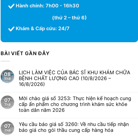
Hành chính: 7h00 - 16h30
(thứ 2 – thứ 6)
Khám & Cấp cứu: 24/7
BÀI VIẾT GẦN ĐÂY
LỊCH LÀM VIỆC CỦA BÁC SĨ KHU KHÁM CHỮA
08
BỆNH CHẤT LƯỢNG CAO (10/8/2026 –
Th8
16/8/2026)
Mời chào giá số 3253: Thực hiện kế hoạch cung
07
cấp ấn phẩm cho chương trình khám sức khỏe
Th8
toàn dân năm 2026
Yêu cầu báo giá số 3260: Về nhu cầu tiếp nhận
07
báo giá cho gói thầu cung cấp hàng hóa
Th8