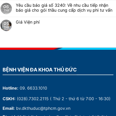
Yêu cầu báo giá số 3240: Về nhu cầu tiếp nhận
06
báo giá cho gói thầu cung cấp dịch vụ phi tư vấn
Th8
Giá Viện phí
05
Th8
BỆNH VIỆN ĐA KHOA THỦ ĐỨC
Hotline:
09. 6633.1010
CSKH:
(028).7302.2115
( Thứ 2 - thứ 6 từ 7:00 - 16:30)
Email:
bv.dkthuduc@tphcm.gov.vn