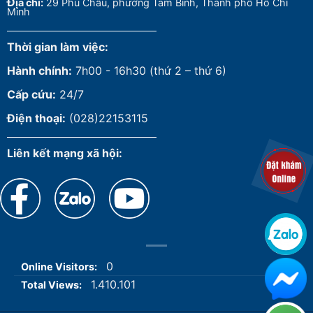
Đ
ịa chỉ:
29 Phú Châu, phường Tam Bình, Thành phố Hồ Chí
Minh
Thời gian làm việc:
Hành chính:
7h00 - 16h30 (thứ 2 – thứ 6)
Cấp cứu:
24/7
Điện thoại:
(028)22153115
Liên kết mạng xã hội:
0
Online Visitors:
1.410.101
Total Views: