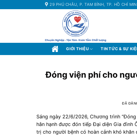
Chuyển
29 PHÚ CHÂU, P. TAM BÌNH, TP. HỒ CHÍ MI
đến
nội
dung
GIỚI THIỆU
TIN TỨC & SỰ KI
Đóng viện phí cho ngườ
ĐÃ ĐĂN
Sáng ngày 22/6/2026, Chương trình “Đóng v
hân hạnh được đón tiếp Đại diện Gia đình 
trị cho người bệnh có hoàn cảnh khó khăn 