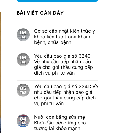
BÀI VIẾT GẦN ĐÂY
Cơ sở cập nhật kiến thức y
06
khoa liên tục trong khám
Th8
bệnh, chữa bệnh
Yêu cầu báo giá số 3240:
06
Về nhu cầu tiếp nhận báo
Th8
giá cho gói thầu cung cấp
dịch vụ phi tư vấn
Yêu cầu báo giá số 3241: Về
05
nhu cầu tiếp nhận báo giá
Th8
cho gói thầu cung cấp dịch
vụ phi tư vấn
Nuôi con bằng sữa mẹ –
04
Khởi đầu bền vững cho
Th8
tương lai khỏe mạnh