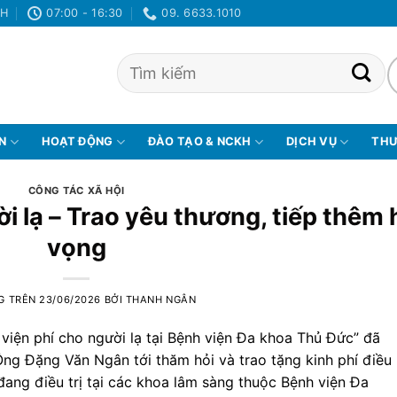
NH
07:00 - 16:30
09. 6633.1010
ỆN
HOẠT ĐỘNG
ĐÀO TẠO & NCKH
DỊCH VỤ
THƯ
CÔNG TÁC XÃ HỘI
i lạ – Trao yêu thương, tiếp thêm 
vọng
G TRÊN
23/06/2026
BỞI
THANH NGÂN
iện phí cho người lạ tại Bệnh viện Đa khoa Thủ Đức” đã
Ông Đặng Văn Ngân tới thăm hỏi và trao tặng kinh phí điều
đang điều trị tại các khoa lâm sàng thuộc Bệnh viện Đa