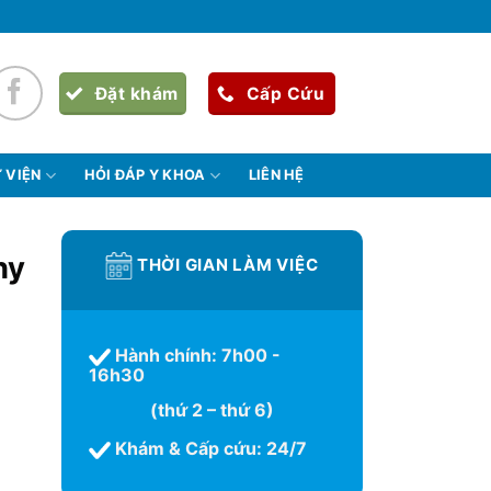
Đặt khám
Cấp Cứu
 VIỆN
HỎI ĐÁP Y KHOA
LIÊN HỆ
hy
THỜI GIAN LÀM VIỆC
Hành chính: 7h00 -
16h30
(thứ 2 – thứ 6)
Khám & Cấp cứu: 24/7