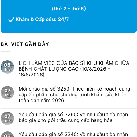
(thứ 2 – thứ 6)
Khám & Cấp cứu: 24/7
BÀI VIẾT GẦN ĐÂY
LỊCH LÀM VIỆC CỦA BÁC SĨ KHU KHÁM CHỮA
08
BỆNH CHẤT LƯỢNG CAO (10/8/2026 –
Th8
16/8/2026)
Mời chào giá số 3253: Thực hiện kế hoạch cung
07
cấp ấn phẩm cho chương trình khám sức khỏe
Th8
toàn dân năm 2026
Yêu cầu báo giá số 3260: Về nhu cầu tiếp nhận
07
báo giá cho gói thầu cung cấp hàng hóa
Th8
Yêu cầu báo giá số 3240: Về nhu cầu tiếp nhận
06