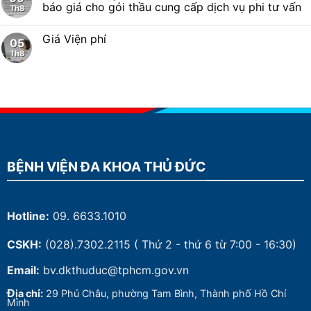
báo giá cho gói thầu cung cấp dịch vụ phi tư vấn
Th8
Giá Viện phí
05
Th8
BỆNH VIỆN ĐA KHOA THỦ ĐỨC
Hotline:
09. 6633.1010
CSKH:
(028).7302.2115
( Thứ 2 - thứ 6 từ 7:00 - 16:30)
Email:
bv.dkthuduc@tphcm.gov.vn
Đ
ịa chỉ:
29 Phú Châu, phường Tam Bình, Thành phố Hồ Chí
Minh