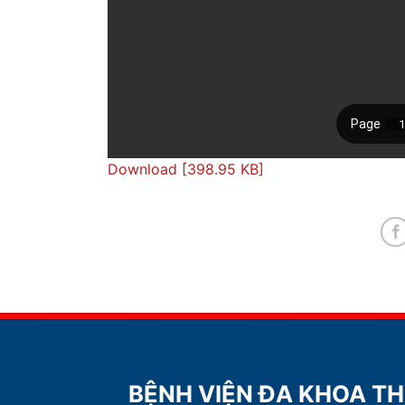
Download [398.95 KB]
BỆNH VIỆN ĐA KHOA T