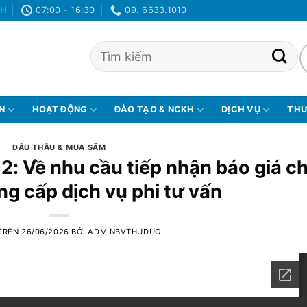
NH
07:00 - 16:30
09. 6633.1010
ỆN
HOẠT ĐỘNG
ĐÀO TẠO & NCKH
DỊCH VỤ
THƯ
ĐẤU THẦU & MUA SẮM
2: Về nhu cầu tiếp nhận báo giá c
ng cấp dịch vụ phi tư vấn
TRÊN
26/06/2026
BỞI
ADMINBVTHUDUC