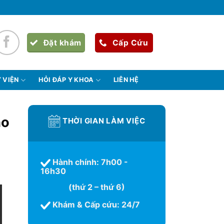
Đặt khám
Cấp Cứu
 VIỆN
HỎI ĐÁP Y KHOA
LIÊN HỆ
ho
THỜI GIAN LÀM VIỆC
Hành chính: 7h00 -
16h30
(thứ 2 – thứ 6)
Khám & Cấp cứu: 24/7