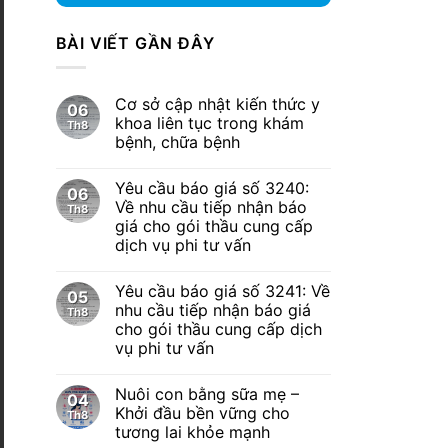
BÀI VIẾT GẦN ĐÂY
Cơ sở cập nhật kiến thức y
06
khoa liên tục trong khám
Th8
bệnh, chữa bệnh
Yêu cầu báo giá số 3240:
06
Về nhu cầu tiếp nhận báo
Th8
giá cho gói thầu cung cấp
dịch vụ phi tư vấn
Yêu cầu báo giá số 3241: Về
05
nhu cầu tiếp nhận báo giá
Th8
cho gói thầu cung cấp dịch
vụ phi tư vấn
Nuôi con bằng sữa mẹ –
04
Khởi đầu bền vững cho
Th8
tương lai khỏe mạnh