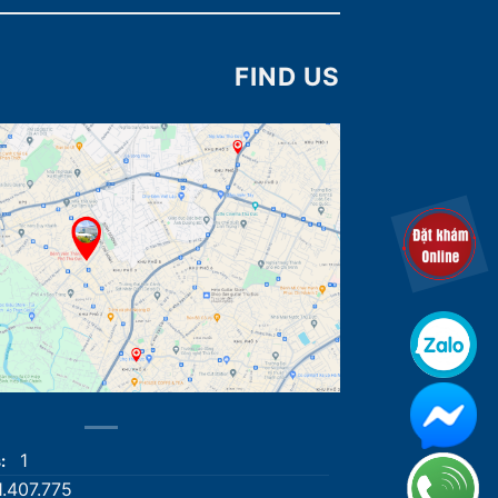
FIND US
1
s:
1.407.775