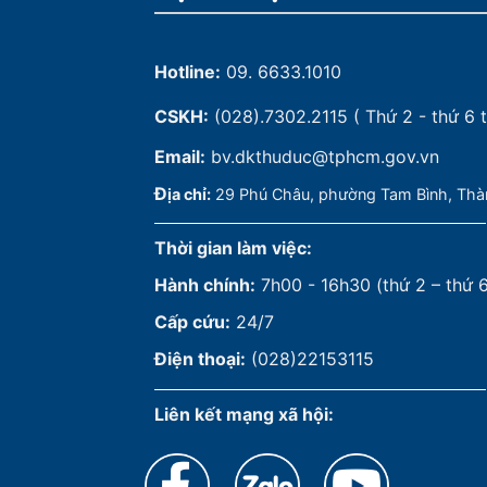
Hotline:
09. 6633.1010
CSKH:
(028).7302.2115
( Thứ 2 - thứ 6 t
Email:
bv.dkthuduc@tphcm.gov.vn
Đ
ịa chỉ:
29 Phú Châu, phường Tam Bình, Thà
Thời gian làm việc:
Hành chính:
7h00 - 16h30 (thứ 2 – thứ 
Cấp cứu:
24/7
Điện thoại:
(028)22153115
Liên kết mạng xã hội: