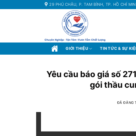
Chuyển
29 PHÚ CHÂU, P. TAM BÌNH, TP. HỒ CHÍ MI
đến
nội
dung
GIỚI THIỆU
TIN TỨC & SỰ KI
Yêu cầu báo giá số 271
gói thầu cu
ĐÃ ĐĂNG 