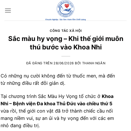
Chuyển
đến
nội
dung
CÔNG TÁC XÃ HỘI
Sắc màu hy vọng – Khi thế giới muôn
thú bước vào Khoa Nhi
ĐÃ ĐĂNG TRÊN
28/06/2026
BỞI
THANH NGÂN
Có những nụ cười không đến từ thuốc men, mà đến
từ những điều rất đỗi giản dị.
Tại chương trình Sắc Màu Hy Vọng tổ chức ở
Khoa
Nhi – Bệnh viện Đa khoa Thủ Đức vào chiều thứ 5
vừa rồi, thế giới con vật đã trở thành chiếc cầu nối
mang niềm vui, sự an ủi và hy vọng đến với các em
nhỏ đang điều trị.