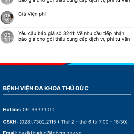
Th8
Giá Viện phí
05
Th8
Yêu cầu báo giá số 3241: Về nhu cầu tiếp nhận
05
báo giá cho gói thầu cung cấp dịch vụ phi tư vấn
Th8
BỆNH VIỆN ĐA KHOA THỦ ĐỨC
Hotline:
09. 6633.1010
CSKH:
(028).7302.2115
( Thứ 2 - thứ 6 từ 7:00 - 16:30)
Email:
bv.dkthuduc@tphcm.gov.vn