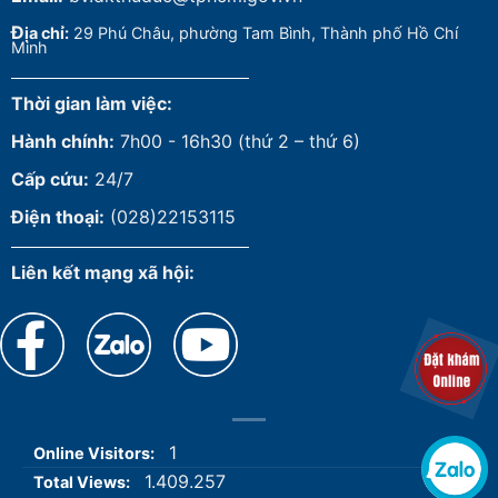
Đ
ịa chỉ:
29 Phú Châu, phường Tam Bình, Thành phố Hồ Chí
Minh
Thời gian làm việc:
Hành chính:
7h00 - 16h30 (thứ 2 – thứ 6)
Cấp cứu:
24/7
Điện thoại:
(028)22153115
Liên kết mạng xã hội:
1
Online Visitors:
1.409.257
Total Views: