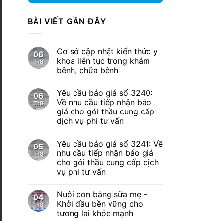
BÀI VIẾT GẦN ĐÂY
Cơ sở cập nhật kiến thức y
06
khoa liên tục trong khám
Th8
bệnh, chữa bệnh
Yêu cầu báo giá số 3240:
06
Về nhu cầu tiếp nhận báo
Th8
giá cho gói thầu cung cấp
dịch vụ phi tư vấn
Yêu cầu báo giá số 3241: Về
05
nhu cầu tiếp nhận báo giá
Th8
cho gói thầu cung cấp dịch
vụ phi tư vấn
Nuôi con bằng sữa mẹ –
04
Khởi đầu bền vững cho
Th8
tương lai khỏe mạnh