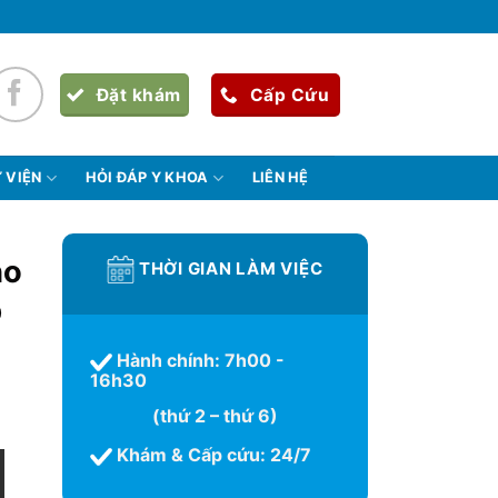
Đặt khám
Cấp Cứu
 VIỆN
HỎI ĐÁP Y KHOA
LIÊN HỆ
ho
THỜI GIAN LÀM VIỆC
p
Hành chính: 7h00 -
16h30
(thứ 2 – thứ 6)
Khám & Cấp cứu: 24/7