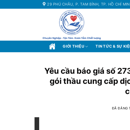
Chuyển
29 PHÚ CHÂU, P. TAM BÌNH, TP. HỒ CHÍ MI
đến
nội
dung
GIỚI THIỆU
TIN TỨC & SỰ KI
Yêu cầu báo giá số 273
gói thầu cung cấp dị
c
ĐÃ ĐĂNG 