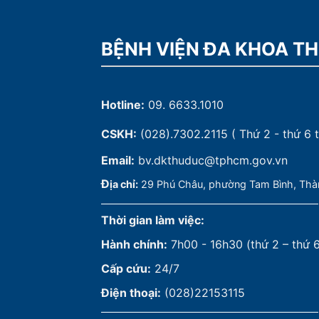
BỆNH VIỆN ĐA KHOA T
Hotline:
09. 6633.1010
CSKH:
(028).7302.2115
( Thứ 2 - thứ 6 t
Email:
bv.dkthuduc@tphcm.gov.vn
Đ
ịa chỉ:
29 Phú Châu, phường Tam Bình, Thà
Thời gian làm việc:
Hành chính:
7h00 - 16h30 (thứ 2 – thứ 
Cấp cứu:
24/7
Điện thoại:
(028)22153115