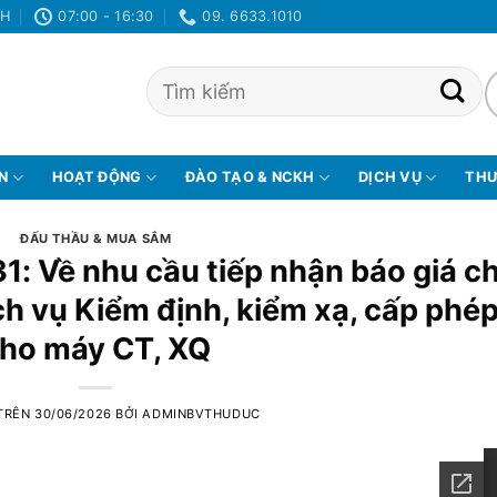
NH
07:00 - 16:30
09. 6633.1010
ỆN
HOẠT ĐỘNG
ĐÀO TẠO & NCKH
DỊCH VỤ
THƯ
ĐẤU THẦU & MUA SẮM
1: Về nhu cầu tiếp nhận báo giá c
ch vụ Kiểm định, kiểm xạ, cấp phé
ho máy CT, XQ
TRÊN
30/06/2026
BỞI
ADMINBVTHUDUC