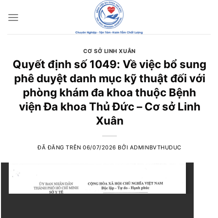
Chuyển
đến
nội
dung
CƠ SỞ LINH XUÂN
Quyết định số 1049: Về việc bổ sung
phê duyệt danh mục kỹ thuật đối với
phòng khám đa khoa thuộc Bệnh
viện Đa khoa Thủ Đức – Cơ sở Linh
Xuân
ĐÃ ĐĂNG TRÊN
06/07/2026
BỞI
ADMINBVTHUDUC