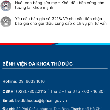
Nuôi con bằng sữa mẹ – Khởi đầu bền vững cho
04
tương lai khỏe mạnh
Th8
Yêu cầu báo giá số 3216: Về nhu cầu tiếp nhận
03
báo giá cho gói thầu cung cấp dịch vụ phi tư vấn
Th8
BỆNH VIỆN ĐA KHOA THỦ ĐỨC
Hotline:
09. 6633.1010
CSKH:
(028).7302.2115
( Thứ 2 - thứ 6 từ 7:00 - 16:30)
Email:
bv.dkthuduc@tphcm.gov.vn
Đ
ịa chỉ:
29 Phú Châu, phường Tam Bình, Thành phố Hồ Chí