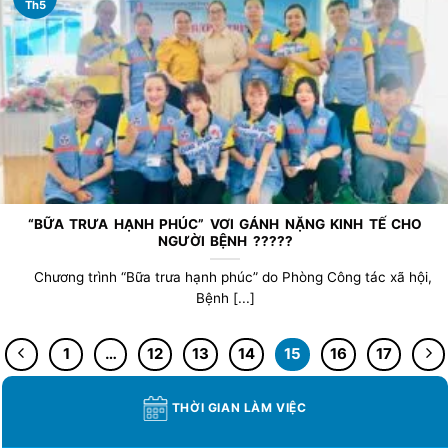
Th5
“BỮA TRƯA HẠNH PHÚC” VƠI GÁNH NẶNG KINH TẾ CHO
NGƯỜI BỆNH ?????
Chương trình “Bữa trưa hạnh phúc” do Phòng Công tác xã hội,
Bệnh [...]
1
…
12
13
14
15
16
17
THỜI GIAN LÀM VIỆC