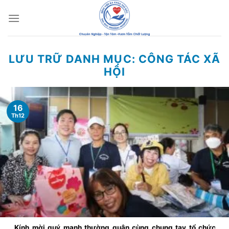
Chuyển
đến
nội
dung
LƯU TRỮ DANH MỤC:
CÔNG TÁC XÃ
HỘI
16
Th12
Kính mời quý mạnh thường quân cùng chung tay tổ chức