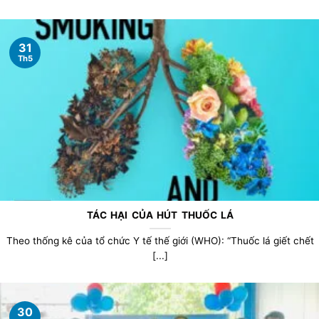
31
Th5
TÁC HẠI CỦA HÚT THUỐC LÁ
Theo thống kê của tổ chức Y tế thế giới (WHO): “Thuốc lá giết chết
[...]
30