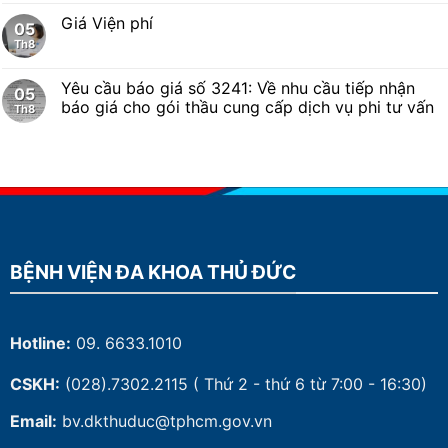
Giá Viện phí
05
Th8
Yêu cầu báo giá số 3241: Về nhu cầu tiếp nhận
05
báo giá cho gói thầu cung cấp dịch vụ phi tư vấn
Th8
BỆNH VIỆN ĐA KHOA THỦ ĐỨC
Hotline:
09. 6633.1010
CSKH:
(028).7302.2115
( Thứ 2 - thứ 6 từ 7:00 - 16:30)
Email:
bv.dkthuduc@tphcm.gov.vn