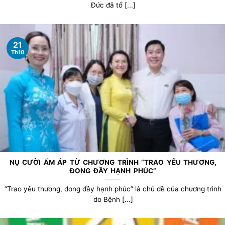
Đức đã tổ [...]
21
Th10
NỤ CƯỜI ẤM ÁP TỪ CHƯƠNG TRÌNH “TRAO YÊU THƯƠNG,
ĐONG ĐẦY HẠNH PHÚC”
“Trao yêu thương, đong đầy hạnh phúc” là chủ đề của chương trình
do Bệnh [...]