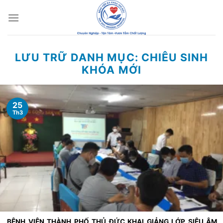
Chuyển
đến
nội
dung
LƯU TRỮ DANH MỤC:
CHIÊU SINH
KHÓA MỚI
25
Th3
BỆNH VIỆN THÀNH PHỐ THỦ ĐỨC KHAI GIẢNG LỚP SIÊU ÂM