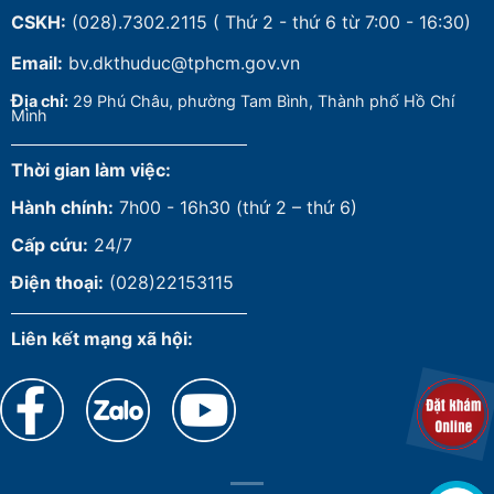
CSKH:
(028).7302.2115
( Thứ 2 - thứ 6 từ 7:00 - 16:30)
Email:
bv.dkthuduc@tphcm.gov.vn
Đ
ịa chỉ:
29 Phú Châu, phường Tam Bình, Thành phố Hồ Chí
Minh
Thời gian làm việc:
Hành chính:
7h00 - 16h30 (thứ 2 – thứ 6)
Cấp cứu:
24/7
Điện thoại:
(028)22153115
Liên kết mạng xã hội: