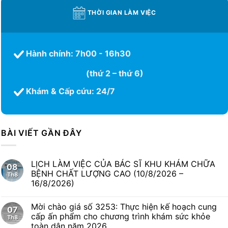
THỜI GIAN LÀM VIỆC
Hành chính: 7h00 - 16h30
(thứ 2 – thứ 6)
Khám & Cấp cứu: 24/7
BÀI VIẾT GẦN ĐÂY
LỊCH LÀM VIỆC CỦA BÁC SĨ KHU KHÁM CHỮA
08
BỆNH CHẤT LƯỢNG CAO (10/8/2026 –
Th8
16/8/2026)
Mời chào giá số 3253: Thực hiện kế hoạch cung
07
cấp ấn phẩm cho chương trình khám sức khỏe
Th8
toàn dân năm 2026