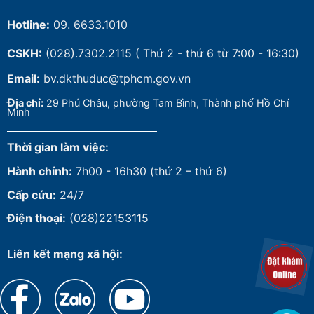
Hotline:
09. 6633.1010
CSKH:
(028).7302.2115
( Thứ 2 - thứ 6 từ 7:00 - 16:30)
Email:
bv.dkthuduc@tphcm.gov.vn
Đ
ịa chỉ:
29 Phú Châu, phường Tam Bình, Thành phố Hồ Chí
Minh
Thời gian làm việc:
Hành chính:
7h00 - 16h30 (thứ 2 – thứ 6)
Cấp cứu:
24/7
Điện thoại:
(028)22153115
Liên kết mạng xã hội: