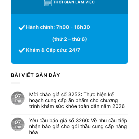
THỜI GIAN LÀM VIỆC
Hành chính: 7h00 - 16h30
(thứ 2 – thứ 6)
Khám & Cấp cứu: 24/7
BÀI VIẾT GẦN ĐÂY
Mời chào giá số 3253: Thực hiện kế
07
hoạch cung cấp ấn phẩm cho chương
Th8
trình khám sức khỏe toàn dân năm 2026
Yêu cầu báo giá số 3260: Về nhu cầu tiếp
07
nhận báo giá cho gói thầu cung cấp hàng
Th8
hóa