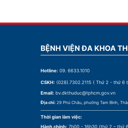
BỆNH VIỆN ĐA KHOA T
Hotline:
09. 6633.1010
CSKH:
(028).7302.2115
( Thứ 2 - thứ 6 t
Email:
bv.dkthuduc@tphcm.gov.vn
Đ
ịa chỉ:
29 Phú Châu, phường Tam Bình, Thà
Thời gian làm việc:
Hành chính:
7h00 - 16h30 (thứ 2 – thứ 