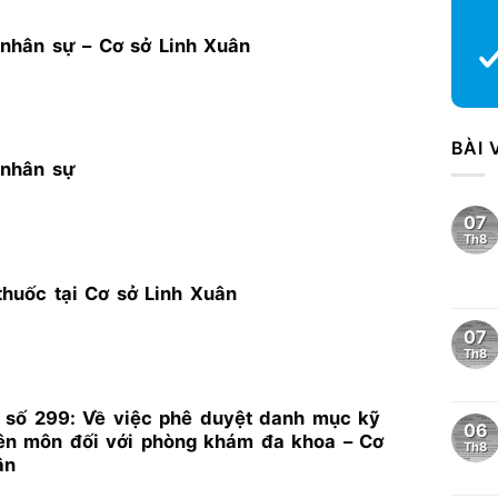
nhân sự – Cơ sở Linh Xuân
BÀI 
 nhân sự
07
Th8
huốc tại Cơ sở Linh Xuân
07
Th8
 số 299: Về việc phê duyệt danh mục kỹ
06
ên môn đối với phòng khám đa khoa – Cơ
Th8
ân