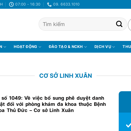
NH
07:00 - 16:30
09. 6633.1010
ỆN
HOẠT ĐỘNG
ĐÀO TẠO & NCKH
DỊCH VỤ
THƯ
CƠ SỞ LINH XUÂN
 số 1049: Về việc bổ sung phê duyệt danh
ật đối với phòng khám đa khoa thuộc Bệnh
oa Thủ Đức – Cơ sở Linh Xuân