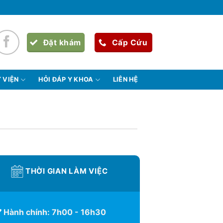
Đặt khám
Cấp Cứu
 VIỆN
HỎI ĐÁP Y KHOA
LIÊN HỆ
THỜI GIAN LÀM VIỆC
Hành chính: 7h00 - 16h30