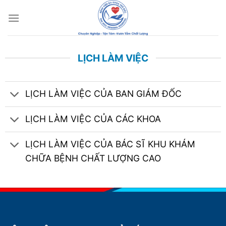
Chuyển
đến
nội
dung
LỊCH LÀM VIỆC
LỊCH LÀM VIỆC CỦA BAN GIÁM ĐỐC
LỊCH LÀM VIỆC CỦA CÁC KHOA
LỊCH LÀM VIỆC CỦA BÁC SĨ KHU KHÁM
CHỮA BỆNH CHẤT LƯỢNG CAO