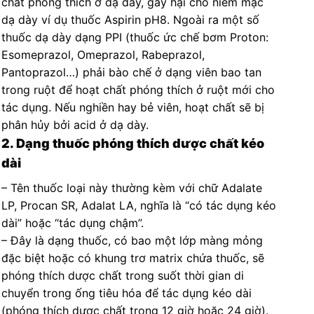
chất phóng thích ở dạ dày, gây hại cho niêm mạc
dạ dày ví dụ thuốc Aspirin pH8. Ngoài ra một số
thuốc dạ dày dạng PPI (thuốc ức chế bơm Proton:
Esomeprazol, Omeprazol, Rabeprazol,
Pantoprazol…) phải bào chế ở dạng viên bao tan
trong ruột để hoạt chất phóng thích ở ruột mới cho
tác dụng. Nếu nghiền hay bẻ viên, hoạt chất sẽ bị
phân hủy bởi acid ở dạ dày.
2. Dạng thuốc phóng thích dược chất kéo
dài
– Tên thuốc loại này thường kèm với chữ Adalate
LP, Procan SR, Adalat LA, nghĩa là “có tác dụng kéo
dài” hoặc “tác dụng chậm”.
– Đây là dạng thuốc, có bao một lớp màng mỏng
đặc biệt hoặc có khung trơ matrix chứa thuốc, sẽ
phóng thích dược chất trong suốt thời gian di
chuyển trong ống tiêu hóa để tác dụng kéo dài
(phóng thích dược chất trong 12 giờ hoặc 24 giờ).