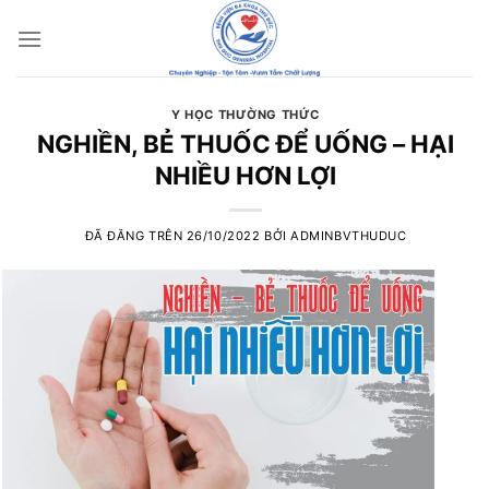
Chuyển
đến
nội
dung
Y HỌC THƯỜNG THỨC
NGHIỀN, BẺ THUỐC ĐỂ UỐNG – HẠI
NHIỀU HƠN LỢI
ĐÃ ĐĂNG TRÊN
26/10/2022
BỞI
ADMINBVTHUDUC