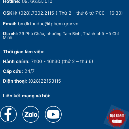
Hotline:
09. 6633.1010
CSKH:
(028).7302.2115
( Thứ 2 - thứ 6 từ 7:00 - 16:30)
Email:
bv.dkthuduc@tphcm.gov.vn
Đ
ịa chỉ:
29 Phú Châu, phường Tam Bình, Thành phố Hồ Chí
Minh
Thời gian làm việc:
Hành chính:
7h00 - 16h30 (thứ 2 – thứ 6)
Cấp cứu:
24/7
Điện thoại:
(028)22153115
Liên kết mạng xã hội: