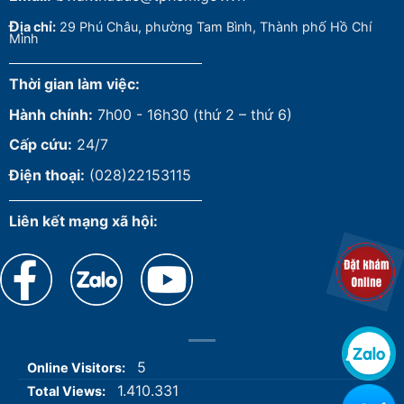
Đ
ịa chỉ:
29 Phú Châu, phường Tam Bình, Thành phố Hồ Chí
Minh
Thời gian làm việc:
Hành chính:
7h00 - 16h30 (thứ 2 – thứ 6)
Cấp cứu:
24/7
Điện thoại:
(028)22153115
Liên kết mạng xã hội:
5
Online Visitors:
1.410.331
Total Views: