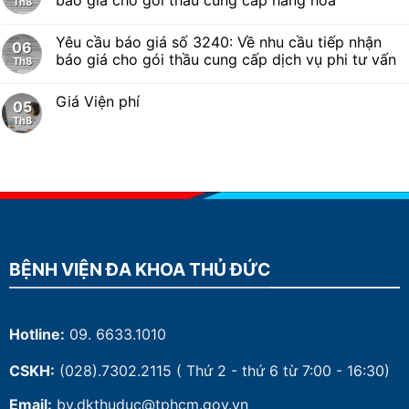
Th8
Yêu cầu báo giá số 3240: Về nhu cầu tiếp nhận
06
báo giá cho gói thầu cung cấp dịch vụ phi tư vấn
Th8
Giá Viện phí
05
Th8
BỆNH VIỆN ĐA KHOA THỦ ĐỨC
Hotline:
09. 6633.1010
CSKH:
(028).7302.2115
( Thứ 2 - thứ 6 từ 7:00 - 16:30)
Email:
bv.dkthuduc@tphcm.gov.vn