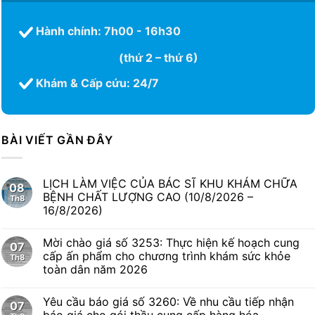
Hành chính: 7h00 - 16h30
(thứ 2 – thứ 6)
Khám & Cấp cứu: 24/7
BÀI VIẾT GẦN ĐÂY
LỊCH LÀM VIỆC CỦA BÁC SĨ KHU KHÁM CHỮA
08
BỆNH CHẤT LƯỢNG CAO (10/8/2026 –
Th8
16/8/2026)
Mời chào giá số 3253: Thực hiện kế hoạch cung
07
cấp ấn phẩm cho chương trình khám sức khỏe
Th8
toàn dân năm 2026
Yêu cầu báo giá số 3260: Về nhu cầu tiếp nhận
07
báo giá cho gói thầu cung cấp hàng hóa