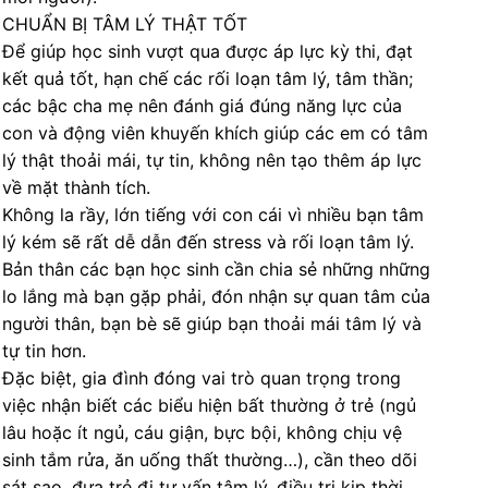
CHUẨN BỊ TÂM LÝ THẬT TỐT
Để giúp học sinh vượt qua được áp lực kỳ thi, đạt
kết quả tốt, hạn chế các rối loạn tâm lý, tâm thần;
các bậc cha mẹ nên đánh giá đúng năng lực của
con và động viên khuyến khích giúp các em có tâm
lý thật thoải mái, tự tin, không nên tạo thêm áp lực
về mặt thành tích.
Không la rầy, lớn tiếng với con cái vì nhiều bạn tâm
lý kém sẽ rất dễ dẫn đến stress và rối loạn tâm lý.
Bản thân các bạn học sinh cần chia sẻ những những
lo lắng mà bạn gặp phải, đón nhận sự quan tâm của
người thân, bạn bè sẽ giúp bạn thoải mái tâm lý và
tự tin hơn.
Đặc biệt, gia đình đóng vai trò quan trọng trong
việc nhận biết các biểu hiện bất thường ở trẻ (ngủ
lâu hoặc ít ngủ, cáu giận, bực bội, không chịu vệ
sinh tắm rửa, ăn uống thất thường…), cần theo dõi
sát sao, đưa trẻ đi tư vấn tâm lý, điều trị kịp thời.