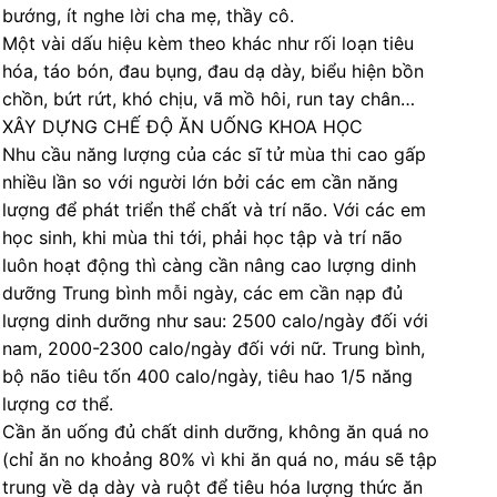
bướng, ít nghe lời cha mẹ, thầy cô.
Một vài dấu hiệu kèm theo khác như rối loạn tiêu
hóa, táo bón, đau bụng, đau dạ dày, biểu hiện bồn
chồn, bứt rứt, khó chịu, vã mồ hôi, run tay chân…
XÂY DỰNG CHẾ ĐỘ ĂN UỐNG KHOA HỌC
Nhu cầu năng lượng của các sĩ tử mùa thi cao gấp
nhiều lần so với người lớn bởi các em cần năng
lượng để phát triển thể chất và trí não. Với các em
học sinh, khi mùa thi tới, phải học tập và trí não
luôn hoạt động thì càng cần nâng cao lượng dinh
dưỡng Trung bình mỗi ngày, các em cần nạp đủ
lượng dinh dưỡng như sau: 2500 calo/ngày đối với
nam, 2000-2300 calo/ngày đối với nữ. Trung bình,
bộ não tiêu tốn 400 calo/ngày, tiêu hao 1/5 năng
lượng cơ thể.
Cần ăn uống đủ chất dinh dưỡng, không ăn quá no
(chỉ ăn no khoảng 80% vì khi ăn quá no, máu sẽ tập
trung về dạ dày và ruột để tiêu hóa lượng thức ăn