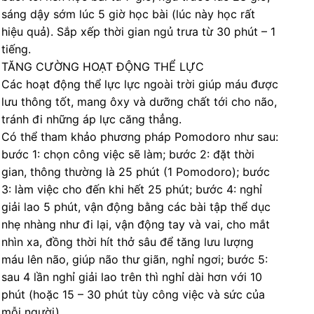
sáng dậy sớm lúc 5 giờ học bài (lúc này học rất
hiệu quả). Sắp xếp thời gian ngủ trưa từ 30 phút – 1
tiếng.
TĂNG CƯỜNG HOẠT ĐỘNG THỂ LỰC
Các hoạt động thể lực lực ngoài trời giúp máu được
lưu thông tốt, mang ôxy và dưỡng chất tới cho não,
tránh đi những áp lực căng thẳng.
Có thể tham khảo phương pháp Pomodoro như sau:
bước 1: chọn công việc sẽ làm; bước 2: đặt thời
gian, thông thường là 25 phút (1 Pomodoro); bước
3: làm việc cho đến khi hết 25 phút; bước 4: nghỉ
giải lao 5 phút, vận động bằng các bài tập thể dục
nhẹ nhàng như đi lại, vận động tay và vai, cho mắt
nhìn xa, đồng thời hít thở sâu để tăng lưu lượng
máu lên não, giúp não thư giãn, nghỉ ngơi; bước 5:
sau 4 lần nghỉ giải lao trên thì nghỉ dài hơn với 10
phút (hoặc 15 – 30 phút tùy công việc và sức của
mỗi người).