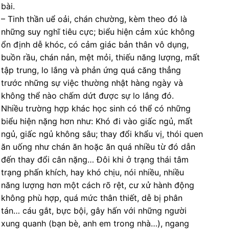
bài.
– Tinh thần uể oải, chán chường, kèm theo đó là
những suy nghĩ tiêu cực; biểu hiện cảm xúc không
ổn định dễ khóc, có cảm giác bản thân vô dụng,
buồn rầu, chán nản, mệt mỏi, thiếu năng lượng, mất
tập trung, lo lắng và phản ứng quá căng thẳng
trước những sự việc thường nhật hàng ngày và
không thể nào chấm dứt được sự lo lắng đó.
Nhiều trường hợp khác học sinh có thể có những
biểu hiện nặng hơn như: Khó đi vào giấc ngủ, mất
ngủ, giấc ngủ không sâu; thay đổi khẩu vị, thói quen
ăn uống như chán ăn hoặc ăn quá nhiều từ đó dẫn
đến thay đổi cân nặng… Đôi khi ở trạng thái tâm
trạng phấn khích, hay khó chịu, nói nhiều, nhiều
năng lượng hơn một cách rõ rệt, cư xử hành động
không phù hợp, quá mức thân thiết, dễ bị phân
tán… cáu gắt, bực bội, gây hấn với những người
xung quanh (bạn bè, anh em trong nhà…), ngang