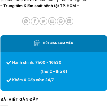
– Trung tâm Kiểm soát bệnh tật TP. HCM –
THỜI GIAN LÀM VIỆC
Hành chính: 7h00 - 16h30
(thứ 2 – thứ 6)
Khám & Cấp cứu: 24/7
BÀI VIẾT GẦN ĐÂY