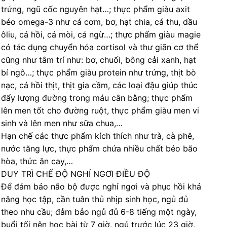
trứng, ngũ cốc nguyên hạt…; thực phẩm giàu axit
béo omega-3 như cá cơm, bơ, hạt chia, cá thu, dầu
ôliu, cá hồi, cá mòi, cá ngừ…; thực phẩm giàu magie
có tác dụng chuyển hóa cortisol và thư giãn cơ thể
cũng như tâm trí như: bơ, chuối, bông cải xanh, hạt
bí ngô…; thực phẩm giàu protein như trứng, thịt bò
nạc, cá hồi thịt, thịt gia cầm, các loại đậu giúp thúc
đẩy lượng đường trong máu cân bằng; thực phẩm
lên men tốt cho đường ruột, thực phẩm giàu men vi
sinh và lên men như sữa chua,…
Hạn chế các thực phẩm kích thích như trà, cà phê,
nước tăng lực, thực phẩm chứa nhiều chất béo bão
hòa, thức ăn cay,…
DUY TRÌ CHẾ ĐỘ NGHỈ NGƠI ĐIỀU ĐỘ
Để đảm bảo não bộ được nghỉ ngơi và phục hồi khả
năng học tập, cần tuân thủ nhịp sinh học, ngủ đủ
theo nhu cầu; đảm bảo ngủ đủ 6-8 tiếng một ngày,
buổi tối nên học bài từ 7 giờ, ngủ trước lúc 23 giờ,