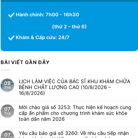
Hành chính: 7h00 - 16h30
(thứ 2 – thứ 6)
Khám & Cấp cứu: 24/7
BÀI VIẾT GẦN ĐÂY
LỊCH LÀM VIỆC CỦA BÁC SĨ KHU KHÁM CHỮA
08
BỆNH CHẤT LƯỢNG CAO (10/8/2026 –
Th8
16/8/2026)
Mời chào giá số 3253: Thực hiện kế hoạch cung
07
cấp ấn phẩm cho chương trình khám sức khỏe
Th8
toàn dân năm 2026
Yêu cầu báo giá số 3260: Về nhu cầu tiếp nhận
07