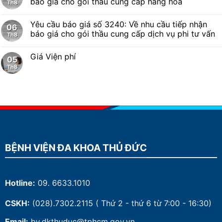
báo giá cho gói thầu cung cấp hàng hóa
Th8
Yêu cầu báo giá số 3240: Về nhu cầu tiếp nhận
06
báo giá cho gói thầu cung cấp dịch vụ phi tư vấn
Th8
Giá Viện phí
05
Th8
BỆNH VIỆN ĐA KHOA THỦ ĐỨC
Hotline:
09. 6633.1010
CSKH:
(028).7302.2115
( Thứ 2 - thứ 6 từ 7:00 - 16:30)
Email:
bv.dkthuduc@tphcm.gov.vn