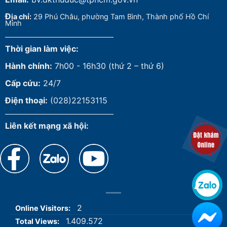
Đ
ịa chỉ:
29 Phú Châu, phường Tam Bình, Thành phố Hồ Chí
Minh
Thời gian làm việc:
Hành chính:
7h00 - 16h30 (thứ 2 – thứ 6)
Cấp cứu:
24/7
Điện thoại:
(028)22153115
Liên kết mạng xã hội:
2
Online Visitors:
1.409.572
Total Views: