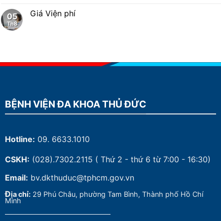
Giá Viện phí
05
Th8
BỆNH VIỆN ĐA KHOA THỦ ĐỨC
Hotline:
09. 6633.1010
CSKH:
(028).7302.2115
( Thứ 2 - thứ 6 từ 7:00 - 16:30)
Email:
bv.dkthuduc@tphcm.gov.vn
Đ
ịa chỉ:
29 Phú Châu, phường Tam Bình, Thành phố Hồ Chí
Minh