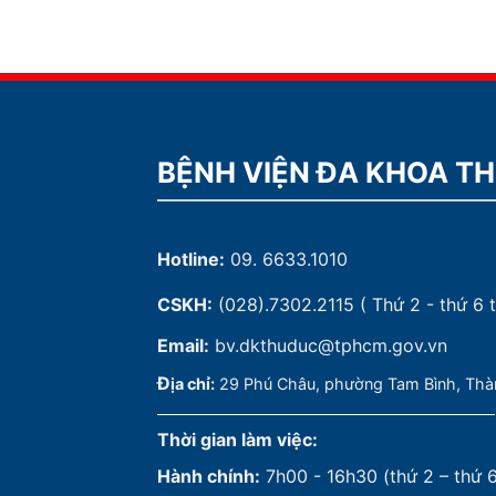
BỆNH VIỆN ĐA KHOA T
Hotline:
09. 6633.1010
CSKH:
(028).7302.2115
( Thứ 2 - thứ 6 t
Email:
bv.dkthuduc@tphcm.gov.vn
Đ
ịa chỉ:
29 Phú Châu, phường Tam Bình, Thà
Thời gian làm việc:
Hành chính:
7h00 - 16h30 (thứ 2 – thứ 