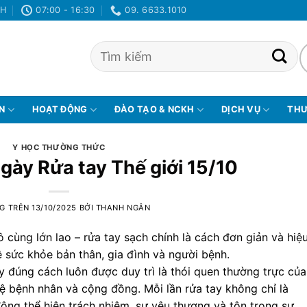
NH
07:00 - 16:30
09. 6633.1010
ỆN
HOẠT ĐỘNG
ĐÀO TẠO & NCKH
DỊCH VỤ
THƯ
Y HỌC THƯỜNG THỨC
ày Rửa tay Thế giới 15/10
G TRÊN
13/10/2025
BỞI
THANH NGÂN
cùng lớn lao – rửa tay sạch chính là cách đơn giản và hiệ
 sức khỏe bản thân, gia đình và người bệnh.
y đúng cách luôn được duy trì là thói quen thường trực của
 vệ bệnh nhân và cộng đồng. Mỗi lần rửa tay không chỉ là
ộng thể hiện trách nhiệm, sự yêu thương và tôn trọng sự