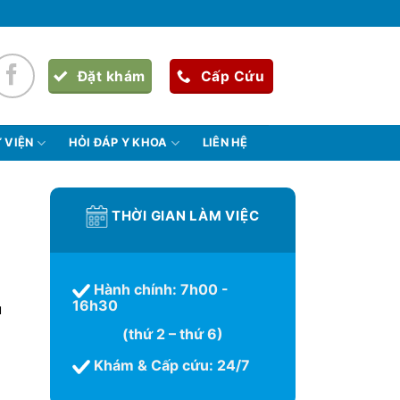
Đặt khám
Cấp Cứu
 VIỆN
HỎI ĐÁP Y KHOA
LIÊN HỆ
THỜI GIAN LÀM VIỆC
Hành chính: 7h00 -
16h30
u
(thứ 2 – thứ 6)
Khám & Cấp cứu: 24/7