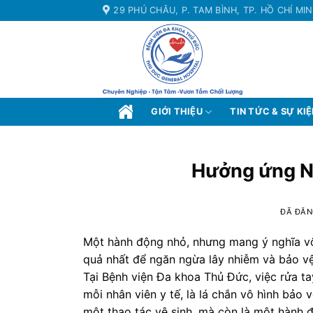
Chuyển
29 PHÚ CHÂU, P. TAM BÌNH, TP. HỒ CHÍ MI
đến
nội
dung
GIỚI THIỆU
TIN TỨC & SỰ KI
Hưởng ứng Ng
ĐÃ ĐĂN
Một hành động nhỏ, nhưng mang ý nghĩa vô 
quả nhất để ngăn ngừa lây nhiễm và bảo vệ
Tại Bệnh viện Đa khoa Thủ Đức, việc rửa ta
mỗi nhân viên y tế, là lá chắn vô hình bảo
một thao tác vệ sinh, mà còn là một hành đ