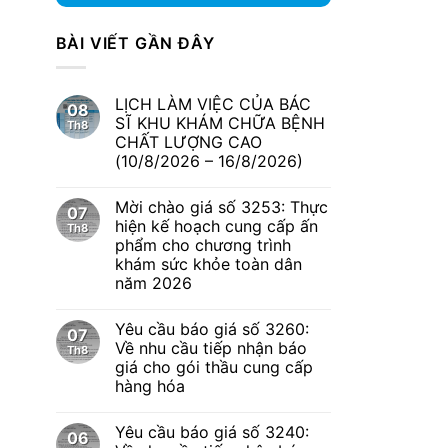
BÀI VIẾT GẦN ĐÂY
LỊCH LÀM VIỆC CỦA BÁC
08
SĨ KHU KHÁM CHỮA BỆNH
Th8
CHẤT LƯỢNG CAO
(10/8/2026 – 16/8/2026)
Mời chào giá số 3253: Thực
07
hiện kế hoạch cung cấp ấn
Th8
phẩm cho chương trình
khám sức khỏe toàn dân
năm 2026
Yêu cầu báo giá số 3260:
07
Về nhu cầu tiếp nhận báo
Th8
giá cho gói thầu cung cấp
hàng hóa
Yêu cầu báo giá số 3240:
06