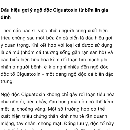
Dấu hiệu gợi ý ngộ độc Ciguatoxin từ bữa ăn gia
đình
Theo các bác sĩ, việc nhiều người cùng xuất hiện
triệu chứng sau một bữa ăn cá biển là dấu hiệu gợi
ý quan trọng. Khi kết hợp với loại cá được sử dụng
là cá mú (nhóm cá thường sống gần rạn san hô) và
các biểu hiện tiêu hóa kèm rối loạn tim mạch ghi
nhận ở người bệnh, ê-kíp nghĩ nhiều đến ngộ độc
độc tố Ciguatoxin – một dạng ngộ độc cá biển đặc
trưng.
Ngộ độc Ciguatoxin không chỉ gây rối loạn tiêu hóa
như nôn ói, tiêu chảy, đau bụng mà còn có thể kèm
mệt lả, choáng váng. Một số trường hợp có thể
xuất hiện triệu chứng thần kinh như tê rần quanh
miệng, tay chân, chóng mặt. Đáng lưu ý, độc tố này