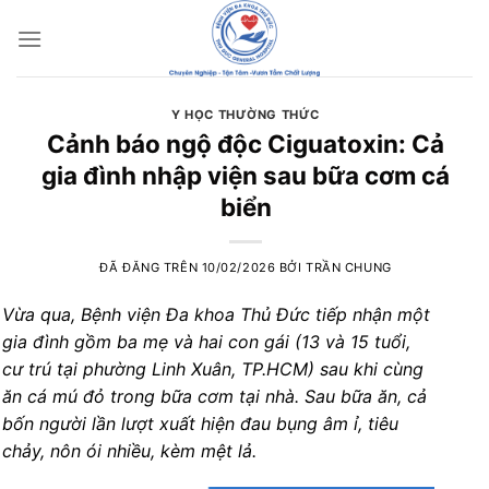
Chuyển
đến
nội
dung
Y HỌC THƯỜNG THỨC
Cảnh báo ngộ độc Ciguatoxin: Cả
gia đình nhập viện sau bữa cơm cá
biển
ĐÃ ĐĂNG TRÊN
10/02/2026
BỞI
TRẦN CHUNG
Vừa qua, Bệnh viện Đa khoa Thủ Đức tiếp nhận một
gia đình gồm ba mẹ và hai con gái (13 và 15 tuổi,
cư trú tại phường Linh Xuân, TP.HCM) sau khi cùng
ăn cá mú đỏ trong bữa cơm tại nhà. Sau bữa ăn, cả
bốn người lần lượt xuất hiện đau bụng âm ỉ, tiêu
chảy, nôn ói nhiều, kèm mệt lả.