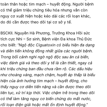
toàn thân hoặc tim mạch – huyết động. Người bệnh
có thể giảm triệu chứng tiêu hóa nhưng vẫn còn
nguy cơ xuất hiện hoặc kéo dài các rối loạn khác,
do đó cần được theo dõi tại cơ sở y tế.
BSCKII. Nguyễn Hà Phương, Trưởng Khoa Hồi sức
tích cực Nhi – Sơ sinh, Bệnh viện Đa khoa Thủ Đức
cho biết:
“Ngộ độc Ciguatoxin có biểu hiện đa dạng
và diễn tiến không đồng nhất giữa các người bệnh.
Trong bối cảnh nghi ngờ ngộ độc sau ăn cá biển,
việc đánh giá và theo dõi y tế là cần thiết, ngay cả
khi triệu chứng ban đầu chưa rầm rộ. Các dấu hiệu
như choáng váng, mạch chậm, huyết áp thấp là biểu
hiện của ảnh hưởng tim mạch – huyết động, cho
thấy nguy cơ diễn tiến nặng và cần được theo dõi
liên tục, xử trí kịp thời. Việc chậm trễ trong theo dõi
có thể làm tăng nguy cơ biến chứng do mất nước,
rối loạn điện giải hoặc mất ổn định huyết động.”