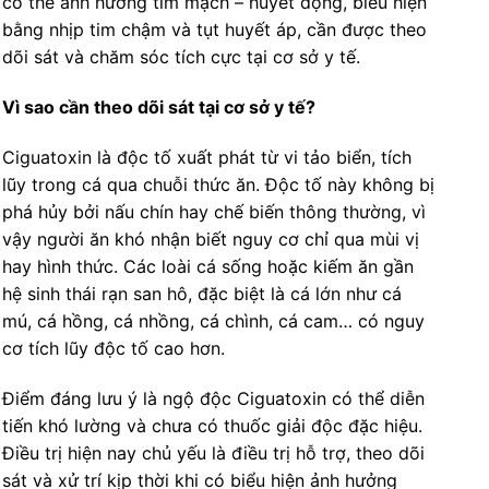
có thể ảnh hưởng tim mạch – huyết động, biểu hiện
bằng nhịp tim chậm và tụt huyết áp, cần được theo
dõi sát và chăm sóc tích cực tại cơ sở y tế.
Vì sao cần theo dõi sát tại cơ sở y tế?
Ciguatoxin là độc tố xuất phát từ vi tảo biển, tích
lũy trong cá qua chuỗi thức ăn. Độc tố này không bị
phá hủy bởi nấu chín hay chế biến thông thường, vì
vậy người ăn khó nhận biết nguy cơ chỉ qua mùi vị
hay hình thức. Các loài cá sống hoặc kiếm ăn gần
hệ sinh thái rạn san hô, đặc biệt là cá lớn như cá
mú, cá hồng, cá nhồng, cá chình, cá cam… có nguy
cơ tích lũy độc tố cao hơn.
Điểm đáng lưu ý là ngộ độc Ciguatoxin có thể diễn
tiến khó lường và chưa có thuốc giải độc đặc hiệu.
Điều trị hiện nay chủ yếu là điều trị hỗ trợ, theo dõi
sát và xử trí kịp thời khi có biểu hiện ảnh hưởng