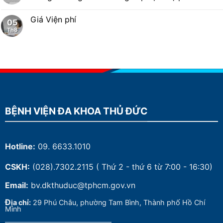
Giá Viện phí
05
Th8
BỆNH VIỆN ĐA KHOA THỦ ĐỨC
Hotline:
09. 6633.1010
CSKH:
(028).7302.2115
( Thứ 2 - thứ 6 từ 7:00 - 16:30)
Email:
bv.dkthuduc@tphcm.gov.vn
Đ
ịa chỉ:
29 Phú Châu, phường Tam Bình, Thành phố Hồ Chí
Minh