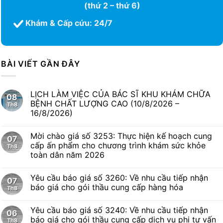
(thứ 2 – thứ 6)
Khám & Cấp cứu: 24/7
BÀI VIẾT GẦN ĐÂY
LỊCH LÀM VIỆC CỦA BÁC SĨ KHU KHÁM CHỮA
08
BỆNH CHẤT LƯỢNG CAO (10/8/2026 –
Th8
16/8/2026)
Mời chào giá số 3253: Thực hiện kế hoạch cung
07
cấp ấn phẩm cho chương trình khám sức khỏe
Th8
toàn dân năm 2026
Yêu cầu báo giá số 3260: Về nhu cầu tiếp nhận
07
báo giá cho gói thầu cung cấp hàng hóa
Th8
Yêu cầu báo giá số 3240: Về nhu cầu tiếp nhận
06
báo giá cho gói thầu cung cấp dịch vụ phi tư vấn
Th8