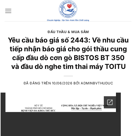
Chuyển
đến
nội
dung
ĐẤU THẦU & MUA SẮM
Yêu cầu báo giá số 2443: Về nhu cầu
tiếp nhận báo giá cho gói thầu cung
cấp đầu dò cơn gò BISTOS BT 350
và đầu dò nghe tim thai máy TOITU
ĐÃ ĐĂNG TRÊN
10/06/2026
BỞI
ADMINBVTHUDUC